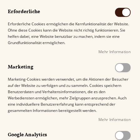
Erforderliche
Erforderliche Cookies ermöglichen die Kernfunktionalität der Website.
Ohne diese Cookies kann die Website nicht richtig funktionieren. Sie
Suche
helfen dabei, eine Website benutzbar zu machen, indem sie eine
Grundfunktionalität ermöglichen.
Mehr Information
Kostenloser Versand mit DHL ab
69.00€
.
Marketing
Startseite
Señor Puro Family Reserve Lancero
Marketing-Cookies werden verwendet, um die Aktionen der Besucher
auf der Website zu verfolgen und zu sammeln. Cookies speichern
Z
Benutzerdaten und Verhaltensinformationen, die es den
u
Werbediensten ermöglichen, mehr Zielgruppen anzusprechen. Auch
m
eine individuellere Benutzererfahrung kann entsprechend der
E
gesammelten Informationen bereitgestellt werden.
n
Mehr Information
d
e
Google Analytics
d