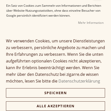
e
Ein Satz von Cookies zum Sammeln von Informationen und Berichten
r
über Website-Nutzungsstatistiken, ohne dass einzelne Besucher von
B
Google persönlich identifiziert werden können.
i
Mehr Information
l
d
g
Z
a
Wir verwenden Cookies, um unsere Dienstleistungen
Señor Puro Family
u
l
zu verbessern, persönliche Angebote zu machen und
m
e
Reserve Lancero
Ihre Erfahrungen zu verbessern. Wenn Sie die unten
A
r
aufgeführten optionalen Cookies nicht akzeptieren,
n
i
Bewertung:
f
e
kann Ihr Erlebnis beeinträchtigt werden. Wenn Sie
97
100
% of
a
s
Artikel
mehr über den Datenschutz bei zigarre.de wissen
n
9,90 €
p
1 Stück
für
möchten, lesen Sie bitte die
Datenschutzerklärung
g
r
gruppiertes
d
i
Produkt
198,00 €
SPEICHERN
Kiste (20 Stück)
e
n
192,06 €
r
g
B
e
ALLE AKZEPTIEREN
i
n