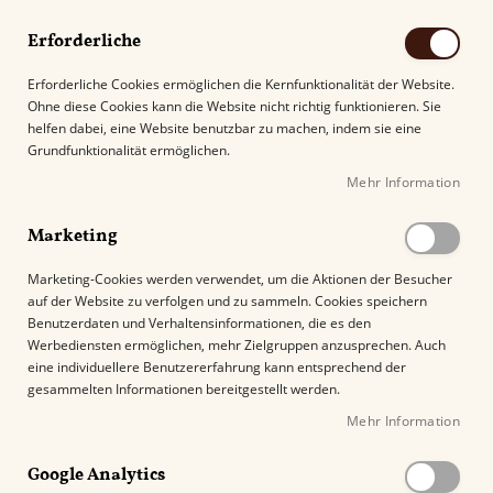
Erforderliche
Erforderliche Cookies ermöglichen die Kernfunktionalität der Website.
Ohne diese Cookies kann die Website nicht richtig funktionieren. Sie
Suche
helfen dabei, eine Website benutzbar zu machen, indem sie eine
Grundfunktionalität ermöglichen.
Mehr Information
Kostenloser Versand mit DHL ab
69.00€
.
Marketing
Startseite
Rocky Patel Dark Star Short Star Robusto
Marketing-Cookies werden verwendet, um die Aktionen der Besucher
auf der Website zu verfolgen und zu sammeln. Cookies speichern
Z
Benutzerdaten und Verhaltensinformationen, die es den
u
Werbediensten ermöglichen, mehr Zielgruppen anzusprechen. Auch
m
eine individuellere Benutzererfahrung kann entsprechend der
E
gesammelten Informationen bereitgestellt werden.
n
Mehr Information
d
e
Google Analytics
d