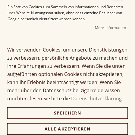
e
Ein Satz von Cookies zum Sammeln von Informationen und Berichten
r
über Website-Nutzungsstatistiken, ohne dass einzelne Besucher von
B
Google persönlich identifiziert werden können.
i
Mehr Information
l
d
g
Z
a
Wir verwenden Cookies, um unsere Dienstleistungen
Rocky Patel Dark Star
u
l
zu verbessern, persönliche Angebote zu machen und
m
e
Short Star Robusto
Ihre Erfahrungen zu verbessern. Wenn Sie die unten
A
r
aufgeführten optionalen Cookies nicht akzeptieren,
n
i
Seien Sie der Erste, der dieses Produkt bewertet
f
e
kann Ihr Erlebnis beeinträchtigt werden. Wenn Sie
a
Artikel
s
mehr über den Datenschutz bei zigarre.de wissen
11,50 €
n
1 Stück
für
p
möchten, lesen Sie bitte die
Datenschutzerklärung
g
gruppiertes
r
d
Produkt
i
230,00 €
Kiste (20 Stück)
SPEICHERN
e
223,10 €
n
r
g
B
e
ALLE AKZEPTIEREN
i
Verfügbarkeit:
Lieferzeit ca. 2-3 Tage
n