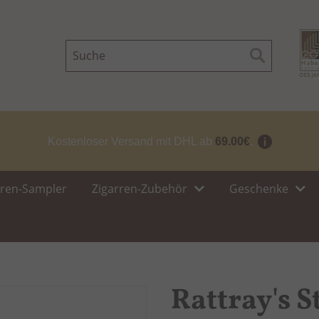
Suche
Suche
Kostenloser Versand mit DHL ab
69.00€
.
rren-Sampler
Zigarren-Zubehör
Geschenke
Rattray's S