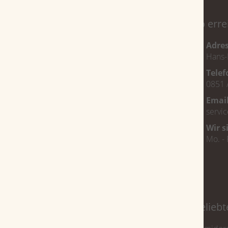
Service
So erre
Magazin
Adre
Hans-
Über uns
Tele
Veranstaltungen
0851 
FAQ
Emai
Jobs
servi
Bestellvorgang
Wir s
Mo. - 
Zahlungsarten
Lieferung
Zigarren nach Ländern
Belieb