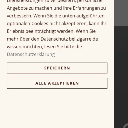
Dienstleistungen zu verbessern, persönliche
f
r
Angebote zu machen und Ihre Erfahrungen zu
a
i
verbessern. Wenn Sie die unten aufgeführten
n
n
optionalen Cookies nicht akzeptieren, kann Ihr
g
g
d
Erlebnis beeinträchtigt werden. Wenn Sie
e
e
n
mehr über den Datenschutz bei zigarre.de
r
wissen möchten, lesen Sie bitte die
B
Datenschutzerklärung
i
l
SPEICHERN
d
g
a
ALLE AKZEPTIEREN
l
e
r
i
e
s
p