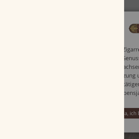
Rattray's Stirling Flake ist ein vollmundiger Blend
Raucher, der die ganze Power eines englischen Fl
weiß. Gleiche Anteile air cured, flue cured und da
verleihen diesem Boliden seinen spezifischen Ge
Zigar
Genuss
Erwachsen
Nutzung 
bestätige
Lebensj
Ja, ich