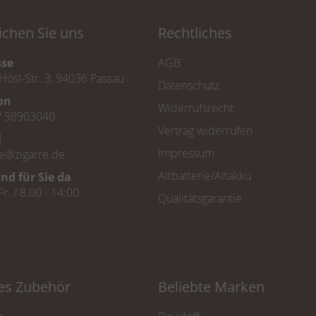
ichen Sie uns
Rechtliches
sse
AGB
Hösl-Str. 3, 94036 Passau
Datenschutz
fon
Widerrufsrecht
/ 98903040
Vertrag widerrufen
l
Impressum
ce@zigarre.de
Altbatterie/Altakku
ind für Sie da
Fr. / 8.00 - 14:00
Qualitätsgarantie
tes Zubehör
Beliebte Marken