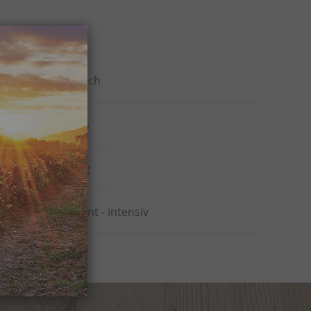
en
englisch
Flakes
kräftig
present - intensiv