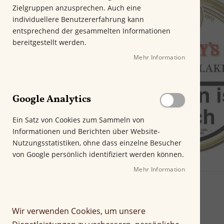
m
Zielgruppen anzusprechen. Auch eine
E
individuellere Benutzererfahrung kann
n
entsprechend der gesammelten Informationen
d
bereitgestellt werden.
e
Mehr Information
d
e
r
B
Google Analytics
i
l
Ein Satz von Cookies zum Sammeln von
d
Informationen und Berichten über Website-
g
Nutzungsstatistiken, ohne dass einzelne Besucher
a
von Google persönlich identifiziert werden können.
l
e
Mehr Information
Z
r
u
i
m
e
Wir verwenden Cookies, um unsere
A
s
n
p