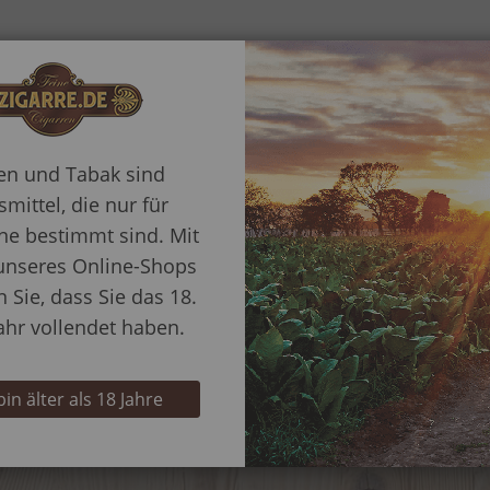
Daten & Fakt
 für den erfahrenen
akes zu schätzen
rk fired Tabake
Mehr
Tabakstyp
schmack.
Information
ren und Tabak sind
Schnitt
mittel, die nur für
e bestimmt sind. Mit
unseres Online-Shops
Stärke
n Sie, dass Sie das 18.
ahr vollendet haben.
Raumduft
 bin älter als 18 Jahre