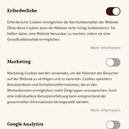
Erforderliche
Erforderliche Cookies ermöglichen die Kernfunktionalität der Website.
Ohne diese Cookies kann die Website nicht richtig funktionieren. Sie
Suche
helfen dabei, eine Website benutzbar zu machen, indem sie eine
Grundfunktionalität ermöglichen.
Mehr Information
Kostenloser Versand mit DHL ab
69.00€
.
Marketing
Startseite
Porsche Design Jetflame P 3647 titan
Marketing-Cookies werden verwendet, um die Aktionen der Besucher
auf der Website zu verfolgen und zu sammeln. Cookies speichern
Z
Benutzerdaten und Verhaltensinformationen, die es den
u
Werbediensten ermöglichen, mehr Zielgruppen anzusprechen. Auch
m
eine individuellere Benutzererfahrung kann entsprechend der
E
gesammelten Informationen bereitgestellt werden.
n
Mehr Information
d
e
Google Analytics
d