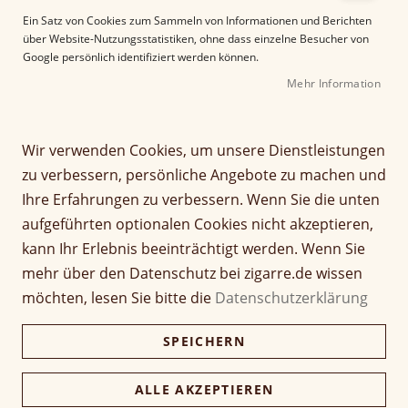
e
Ein Satz von Cookies zum Sammeln von Informationen und Berichten
r
über Website-Nutzungsstatistiken, ohne dass einzelne Besucher von
B
Google persönlich identifiziert werden können.
i
Mehr Information
l
d
g
Z
a
Wir verwenden Cookies, um unsere Dienstleistungen
Porsche Design Jetflame P
u
l
zu verbessern, persönliche Angebote zu machen und
m
e
3647 titan
Ihre Erfahrungen zu verbessern. Wenn Sie die unten
A
r
aufgeführten optionalen Cookies nicht akzeptieren,
n
i
Seien Sie der Erste, der dieses Produkt bewertet
f
e
kann Ihr Erlebnis beeinträchtigt werden. Wenn Sie
165,00 €
a
s
mehr über den Datenschutz bei zigarre.de wissen
n
p
inkl. MwSt, zzgl.
Versandkosten
möchten, lesen Sie bitte die
Datenschutzerklärung
g
r
d
i
Verfügbarkeit:
Nicht verfügbar
SPEICHERN
e
n
r
g
Menge
B
e
ALLE AKZEPTIEREN
i
n