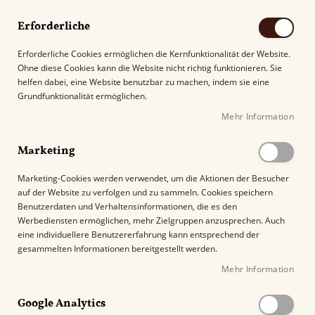
Erforderliche
Erforderliche Cookies ermöglichen die Kernfunktionalität der Website.
Ohne diese Cookies kann die Website nicht richtig funktionieren. Sie
Suche
helfen dabei, eine Website benutzbar zu machen, indem sie eine
Grundfunktionalität ermöglichen.
Mehr Information
Kostenloser Versand mit DHL ab
69.00€
.
Marketing
Startseite
Porsche Design Jetflame P 3647 schwarz
Marketing-Cookies werden verwendet, um die Aktionen der Besucher
auf der Website zu verfolgen und zu sammeln. Cookies speichern
Z
Benutzerdaten und Verhaltensinformationen, die es den
u
Werbediensten ermöglichen, mehr Zielgruppen anzusprechen. Auch
m
eine individuellere Benutzererfahrung kann entsprechend der
E
gesammelten Informationen bereitgestellt werden.
n
Mehr Information
d
e
Google Analytics
d