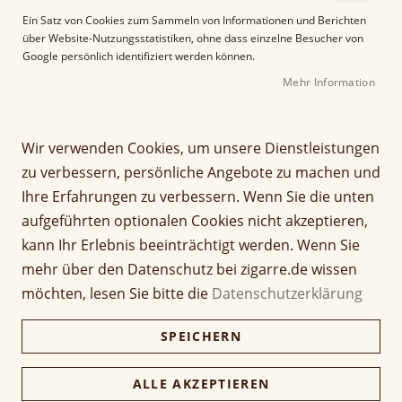
e
Ein Satz von Cookies zum Sammeln von Informationen und Berichten
r
über Website-Nutzungsstatistiken, ohne dass einzelne Besucher von
B
Google persönlich identifiziert werden können.
i
Mehr Information
l
d
g
Z
a
Wir verwenden Cookies, um unsere Dienstleistungen
Porsche Design Jetflame P
u
l
zu verbessern, persönliche Angebote zu machen und
m
e
3647 schwarz
Ihre Erfahrungen zu verbessern. Wenn Sie die unten
A
r
aufgeführten optionalen Cookies nicht akzeptieren,
n
i
Seien Sie der Erste, der dieses Produkt bewertet
f
e
kann Ihr Erlebnis beeinträchtigt werden. Wenn Sie
165,00 €
a
s
mehr über den Datenschutz bei zigarre.de wissen
n
p
inkl. MwSt, zzgl.
Versandkosten
möchten, lesen Sie bitte die
Datenschutzerklärung
g
r
d
i
Verfügbarkeit:
Nicht verfügbar
SPEICHERN
e
n
r
g
Menge
B
e
ALLE AKZEPTIEREN
i
n