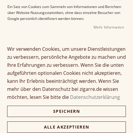
d
Ein Satz von Cookies zum Sammeln von Informationen und Berichten
e
über Website-Nutzungsstatistiken, ohne dass einzelne Besucher von
r
Google persönlich identifiziert werden können.
B
i
Mehr Information
l
d
g
Wir verwenden Cookies, um unsere Dienstleistungen
Z
a
zu verbessern, persönliche Angebote zu machen und
Perdomo Reserve 10th
u
l
Ihre Erfahrungen zu verbessern. Wenn Sie die unten
m
e
Anniversary Sun Grown
A
r
aufgeführten optionalen Cookies nicht akzeptieren,
n
i
Robusto
kann Ihr Erlebnis beeinträchtigt werden. Wenn Sie
f
e
mehr über den Datenschutz bei zigarre.de wissen
a
s
Seien Sie der Erste, der dieses Produkt bewertet
möchten, lesen Sie bitte die
Datenschutzerklärung
n
p
Artikel
g
r
12,50 €
1 Stück
für
d
SPEICHERN
i
gruppiertes
e
n
Produkt
312,50 €
r
g
Kiste (25 Stück)
ALLE AKZEPTIEREN
303,12 €
B
e