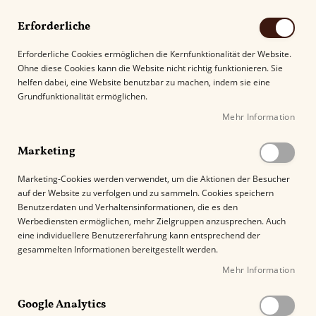
Erforderliche
Erforderliche Cookies ermöglichen die Kernfunktionalität der Website.
Ohne diese Cookies kann die Website nicht richtig funktionieren. Sie
Suche
helfen dabei, eine Website benutzbar zu machen, indem sie eine
Grundfunktionalität ermöglichen.
Mehr Information
Kostenloser Versand mit DHL ab
69.00€
.
Marketing
Startseite
Marketing-Cookies werden verwendet, um die Aktionen der Besucher
Perdomo Reserve 10th Anniversary Sun Grown Robusto
auf der Website zu verfolgen und zu sammeln. Cookies speichern
Benutzerdaten und Verhaltensinformationen, die es den
Z
Werbediensten ermöglichen, mehr Zielgruppen anzusprechen. Auch
u
eine individuellere Benutzererfahrung kann entsprechend der
m
gesammelten Informationen bereitgestellt werden.
E
Mehr Information
n
d
e
Google Analytics