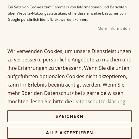
e
Ein Satz von Cookies zum Sammeln von Informationen und Berichten
r
über Website-Nutzungsstatistiken, ohne dass einzelne Besucher von
B
Google persönlich identifiziert werden können.
i
Mehr Information
l
d
g
Z
a
Wir verwenden Cookies, um unsere Dienstleistungen
Perdomo 30th
u
l
zu verbessern, persönliche Angebote zu machen und
m
e
Anniversary Gordo
Ihre Erfahrungen zu verbessern. Wenn Sie die unten
A
r
aufgeführten optionalen Cookies nicht akzeptieren,
n
i
Connecticut
f
e
kann Ihr Erlebnis beeinträchtigt werden. Wenn Sie
a
s
mehr über den Datenschutz bei zigarre.de wissen
Seien Sie der Erste, der dieses Produkt bewertet
n
p
möchten, lesen Sie bitte die
Datenschutzerklärung
Artikel
g
r
19,50 €
1 Stück
Nicht verfügbar
für
d
i
gruppiertes
SPEICHERN
e
585,00 €
n
Kiste (30 Stück)
Produkt
r
567,45 €
g
B
e
ALLE AKZEPTIEREN
i
n