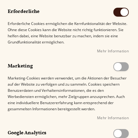
Erforderliche
Erforderliche Cookies ermöglichen die Kernfunktionalität der Website.
Ohne diese Cookies kann die Website nicht richtig funktionieren. Sie
Suche
helfen dabei, eine Website benutzbar zu machen, indem sie eine
Grundfunktionalität ermöglichen.
Mehr Information
Kostenloser Versand mit DHL ab
69.00€
.
Marketing
Startseite
Perdomo 30th Anniversary Gordo Connecticut
Marketing-Cookies werden verwendet, um die Aktionen der Besucher
auf der Website zu verfolgen und zu sammeln. Cookies speichern
Z
Benutzerdaten und Verhaltensinformationen, die es den
u
Werbediensten ermöglichen, mehr Zielgruppen anzusprechen. Auch
m
eine individuellere Benutzererfahrung kann entsprechend der
E
gesammelten Informationen bereitgestellt werden.
n
Mehr Information
d
e
Google Analytics
d