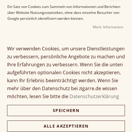
e
Ein Satz von Cookies zum Sammeln von Informationen und Berichten
r
über Website-Nutzungsstatistiken, ohne dass einzelne Besucher von
B
Google persönlich identifiziert werden können.
i
Mehr Information
l
d
g
Z
a
Wir verwenden Cookies, um unsere Dienstleistungen
Perdomo 20th
u
l
zu verbessern, persönliche Angebote zu machen und
m
e
Anniversary Epicure
Ihre Erfahrungen zu verbessern. Wenn Sie die unten
A
r
aufgeführten optionalen Cookies nicht akzeptieren,
n
i
Connecticut
f
e
kann Ihr Erlebnis beeinträchtigt werden. Wenn Sie
a
s
mehr über den Datenschutz bei zigarre.de wissen
Seien Sie der Erste, der dieses Produkt bewertet
n
p
möchten, lesen Sie bitte die
Datenschutzerklärung
Artikel
g
r
14,50 €
1 Stück
für
d
i
gruppiertes
SPEICHERN
e
348,00 €
n
Kiste (24 Stück)
Produkt
r
337,56 €
g
B
e
ALLE AKZEPTIEREN
i
n