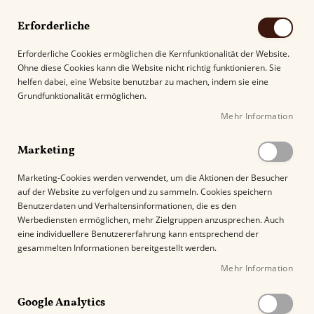
Erforderliche
Erforderliche Cookies ermöglichen die Kernfunktionalität der Website.
Ohne diese Cookies kann die Website nicht richtig funktionieren. Sie
Suche
helfen dabei, eine Website benutzbar zu machen, indem sie eine
Grundfunktionalität ermöglichen.
Mehr Information
Kostenloser Versand mit DHL ab
69.00€
.
Marketing
Startseite
Perdomo 20th Anniversary Epicure Connecticut
Marketing-Cookies werden verwendet, um die Aktionen der Besucher
auf der Website zu verfolgen und zu sammeln. Cookies speichern
Z
Benutzerdaten und Verhaltensinformationen, die es den
u
Werbediensten ermöglichen, mehr Zielgruppen anzusprechen. Auch
m
eine individuellere Benutzererfahrung kann entsprechend der
E
gesammelten Informationen bereitgestellt werden.
n
Mehr Information
d
e
Google Analytics
d