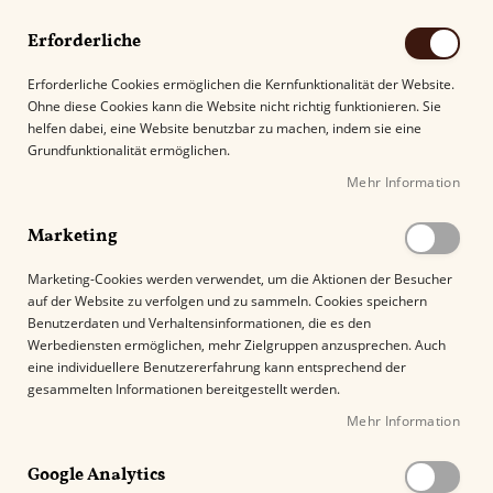
Erforderliche
Erforderliche Cookies ermöglichen die Kernfunktionalität der Website.
Ohne diese Cookies kann die Website nicht richtig funktionieren. Sie
Suche
helfen dabei, eine Website benutzbar zu machen, indem sie eine
Grundfunktionalität ermöglichen.
Mehr Information
Kostenloser Versand mit DHL ab
69.00€
.
Marketing
Startseite
Palió Pro Polaris Jetflame
Marketing-Cookies werden verwendet, um die Aktionen der Besucher
auf der Website zu verfolgen und zu sammeln. Cookies speichern
Z
Benutzerdaten und Verhaltensinformationen, die es den
u
Werbediensten ermöglichen, mehr Zielgruppen anzusprechen. Auch
m
eine individuellere Benutzererfahrung kann entsprechend der
E
gesammelten Informationen bereitgestellt werden.
n
Mehr Information
d
e
Google Analytics
d