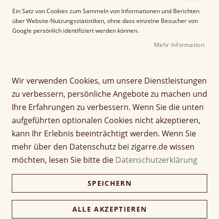
e
Ein Satz von Cookies zum Sammeln von Informationen und Berichten
r
über Website-Nutzungsstatistiken, ohne dass einzelne Besucher von
B
Google persönlich identifiziert werden können.
i
Mehr Information
l
d
Z
Palió Pro Polaris Jetflame
g
u
a
m
Wir verwenden Cookies, um unsere Dienstleistungen
l
A
Seien Sie der Erste, der dieses Produkt bewertet
zu verbessern, persönliche Angebote zu machen und
e
n
69,95 €
Ihre Erfahrungen zu verbessern. Wenn Sie die unten
r
f
69,95 €
aufgeführten optionalen Cookies nicht akzeptieren,
i
a
e
n
inkl. MwSt, zzgl.
Versandkosten
kann Ihr Erlebnis beeinträchtigt werden. Wenn Sie
s
g
mehr über den Datenschutz bei zigarre.de wissen
p
d
Farbe
möchten, lesen Sie bitte die
Datenschutzerklärung
r
e
i
r
SPEICHERN
n
B
g
i
Verfügbarkeit:
Lieferzeit ca. 2-3 Tage
e
l
ALLE AKZEPTIEREN
n
d