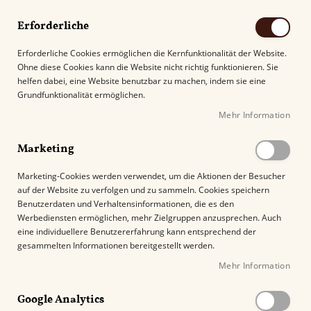
Erforderliche
Erforderliche Cookies ermöglichen die Kernfunktionalität der Website.
Ohne diese Cookies kann die Website nicht richtig funktionieren. Sie
Suche
helfen dabei, eine Website benutzbar zu machen, indem sie eine
Grundfunktionalität ermöglichen.
Mehr Information
Kostenloser Versand mit DHL ab
69.00€
.
Marketing
Startseite
Padron Classic Corticos Petit Panetela
Marketing-Cookies werden verwendet, um die Aktionen der Besucher
auf der Website zu verfolgen und zu sammeln. Cookies speichern
Z
Benutzerdaten und Verhaltensinformationen, die es den
u
Werbediensten ermöglichen, mehr Zielgruppen anzusprechen. Auch
m
eine individuellere Benutzererfahrung kann entsprechend der
E
gesammelten Informationen bereitgestellt werden.
n
Mehr Information
d
e
Google Analytics
d