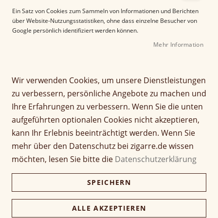
e
Ein Satz von Cookies zum Sammeln von Informationen und Berichten
r
über Website-Nutzungsstatistiken, ohne dass einzelne Besucher von
B
Google persönlich identifiziert werden können.
i
Mehr Information
l
d
g
Z
a
Wir verwenden Cookies, um unsere Dienstleistungen
Padron Classic Corticos
u
l
zu verbessern, persönliche Angebote zu machen und
m
e
Petit Panetela
Ihre Erfahrungen zu verbessern. Wenn Sie die unten
A
r
aufgeführten optionalen Cookies nicht akzeptieren,
n
i
Seien Sie der Erste, der dieses Produkt bewertet
f
e
kann Ihr Erlebnis beeinträchtigt werden. Wenn Sie
a
Artikel
s
mehr über den Datenschutz bei zigarre.de wissen
7,60 €
n
1 Stück
für
p
möchten, lesen Sie bitte die
Datenschutzerklärung
g
gruppiertes
r
d
Produkt
i
228,00 €
Kiste (30 Stück)
SPEICHERN
e
221,16 €
n
r
g
B
e
ALLE AKZEPTIEREN
i
Verfügbarkeit:
Lieferzeit ca. 2-3 Tage
n