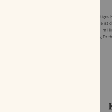
Der Ozona R-Type ist relativ mild. Sein fruchtiges
schon beim Öffnen der Dose auf. In der Nase ist 
sehr fruchtig, seine Mentholfrische hält sich im H
wird der Schnupftabak in der klassischen 5 g Dre