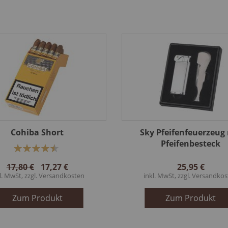
Cohiba Short
Sky Pfeifenfeuerzeug
Pfeifenbesteck
Bewertung:
90%
17,80 €
17,27 €
25,95 €
l. MwSt, zzgl.
Versandkosten
inkl. MwSt, zzgl.
Versandkos
Zum Produkt
Zum Produkt