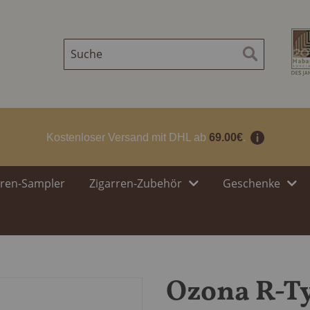
Suche
Suche
Kostenloser Versand mit DHL ab
69.00€
.
rren-Sampler
Zigarren-Zubehör
Geschenke
Ozona R-Ty