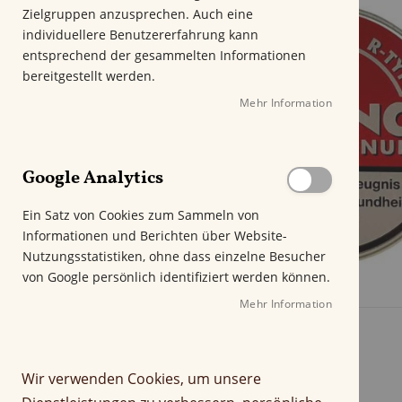
m
Zielgruppen anzusprechen. Auch eine
E
individuellere Benutzererfahrung kann
n
entsprechend der gesammelten Informationen
d
bereitgestellt werden.
e
Mehr Information
d
e
r
B
Google Analytics
i
l
Ein Satz von Cookies zum Sammeln von
d
Informationen und Berichten über Website-
g
Nutzungsstatistiken, ohne dass einzelne Besucher
a
von Google persönlich identifiziert werden können.
l
e
Mehr Information
Z
r
u
i
m
e
Wir verwenden Cookies, um unsere
A
s
n
p