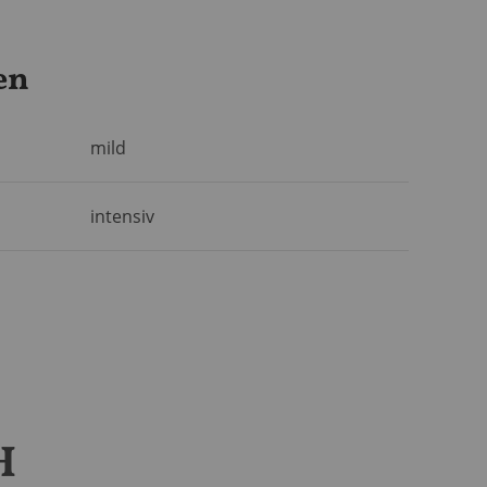
en
mild
intensiv
H