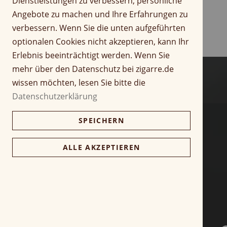
Dienstleistungen zu verbessern, persönliche
f
r
Angebote zu machen und Ihre Erfahrungen zu
a
i
verbessern. Wenn Sie die unten aufgeführten
n
n
optionalen Cookies nicht akzeptieren, kann Ihr
g
g
d
Erlebnis beeinträchtigt werden. Wenn Sie
e
e
n
mehr über den Datenschutz bei zigarre.de
r
wissen möchten, lesen Sie bitte die
B
Datenschutzerklärung
i
l
SPEICHERN
d
g
a
ALLE AKZEPTIEREN
l
e
r
i
e
s
p