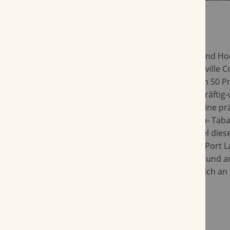
Angelehnt an die Hauptstadt Tennessee's und Ho
Szene vereint der Original Warehouse Nashville C
hervorragende Tabake. Mit einem Anteil von 50 Pr
verwendete Latakia Tabak maßgeblich zur kräftig
Aromenstruktur bei. Anfänglich bestimmt eine p
Smoke, der durch den verwendeten Virginia- Tab
erreicht wird. Das interessante Wechselspiel dies
Charaktere macht den Original Warehouse Port La
Eine perfekte Mischung mit Charme, Würze und 
für Latakia-Begeisterte und Einsteiger, die sich a
probieren möchten.