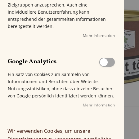
m
Zielgruppen anzusprechen. Auch eine
E
individuellere Benutzererfahrung kann
n
entsprechend der gesammelten Informationen
d
bereitgestellt werden.
e
Mehr Information
d
e
r
B
Google Analytics
i
l
Ein Satz von Cookies zum Sammeln von
d
Informationen und Berichten über Website-
g
Nutzungsstatistiken, ohne dass einzelne Besucher
a
von Google persönlich identifiziert werden können.
l
e
Mehr Information
Z
r
u
i
m
e
Wir verwenden Cookies, um unsere
A
s
n
p