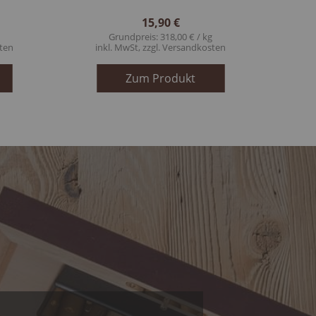
15,90 €
g
Grundpreis: 318,00 € / kg
ten
inkl. MwSt, zzgl.
Versandkosten
Zum Produkt