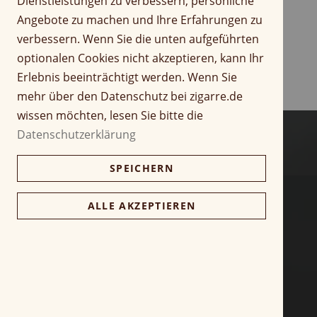
Dienstleistungen zu verbessern, persönliche
f
r
Angebote zu machen und Ihre Erfahrungen zu
a
i
verbessern. Wenn Sie die unten aufgeführten
n
n
optionalen Cookies nicht akzeptieren, kann Ihr
g
g
d
Erlebnis beeinträchtigt werden. Wenn Sie
e
e
n
mehr über den Datenschutz bei zigarre.de
r
wissen möchten, lesen Sie bitte die
B
Datenschutzerklärung
i
l
SPEICHERN
d
g
a
ALLE AKZEPTIEREN
l
e
r
i
e
s
p