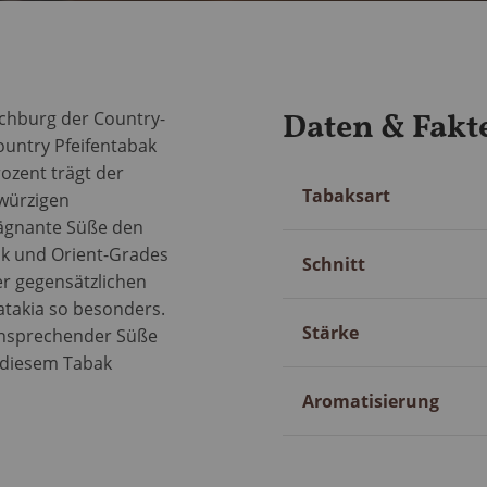
Daten & Fakt
chburg der Country-
ountry Pfeifentabak
ozent trägt der
Mehr
Tabaksart
-würzigen
Information
rägnante Süße den
ak und Orient-Grades
Schnitt
er gegensätzlichen
takia so besonders.
Stärke
ansprechender Süße
n diesem Tabak
Aromatisierung