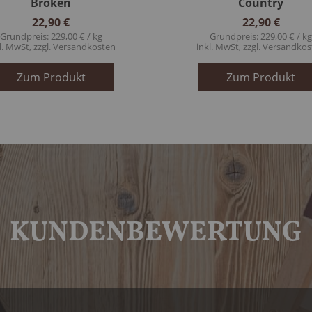
Broken
Country
22,90 €
22,90 €
Grundpreis: 229,00 € / kg
Grundpreis: 229,00 € / k
l. MwSt, zzgl.
Versandkosten
inkl. MwSt, zzgl.
Versandkos
Zum Produkt
Zum Produkt
KUNDENBEWERTUNG