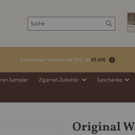
Suche
Suche
Kostenloser Versand mit DHL ab
69.00€
.
rren-Sampler
Zigarren-Zubehör
Geschenke
Original W