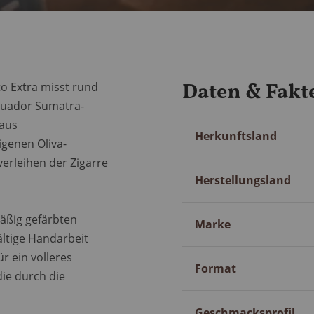
Daten & Fakt
to Extra misst rund
Ecuador Sumatra-
 aus
Mehr
Herkunftsland
genen Oliva-
Information
erleihen der Zigarre
Herstellungsland
mäßig gefärbten
Marke
ältige Handarbeit
r ein volleres
Format
ie durch die
Geschmacksprofil