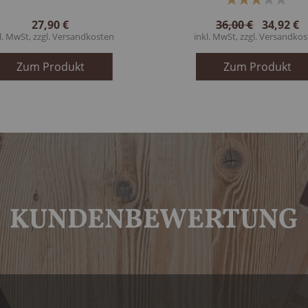
60%
27,90 €
36,00 €
34,92 €
l. MwSt, zzgl.
Versandkosten
inkl. MwSt, zzgl.
Versandkos
Zum Produkt
Zum Produkt
KUNDENBEWERTUNG