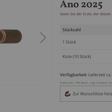
Ano 2025
Seien Sie der Erste, der diese
Stückzahl
Artikel
1 Stück
für
gruppiertes
Produkt
Kiste (10 Stück)
Verfügbarkeit:
Lieferzeit ca
Preise inkl. 19% MwSt., zzgl.
Versand
.
Ko
Zur Wunschliste hin