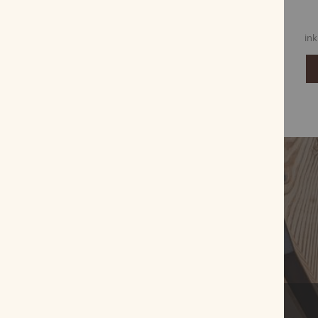
17,80 €
17,27 €
inkl. MwSt, zzgl.
Versandkosten
ink
Zum Produkt