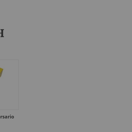
H
rsario