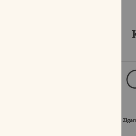
%
Cohiba Short
Zigar
Bewertung:
90%