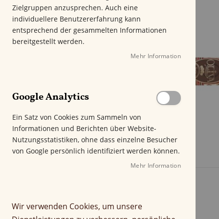
m
Zielgruppen anzusprechen. Auch eine
E
individuellere Benutzererfahrung kann
n
entsprechend der gesammelten Informationen
d
bereitgestellt werden.
e
Mehr Information
d
e
r
B
Google Analytics
i
l
Ein Satz von Cookies zum Sammeln von
d
Informationen und Berichten über Website-
g
Nutzungsstatistiken, ohne dass einzelne Besucher
a
von Google persönlich identifiziert werden können.
l
e
Mehr Information
r
i
e
Wir verwenden Cookies, um unsere
s
p