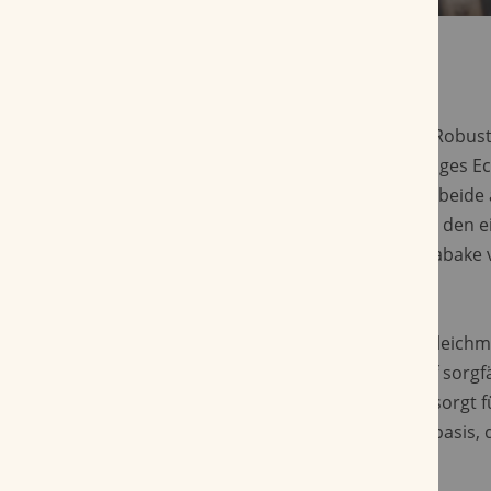
Die Oliva Serie V Melanio Edicion Año 2025 Robus
12,7 cm bei einem Ringmaß von 54. Ihr seidiges 
Deckblatt umhüllt Umblatt und Einlage, die beide
nicaraguanischem Tabak bestehen und aus den ei
Plantagen stammen. Diese hochwertigen Tabake v
ein ausgewogenes, mittelkräftiges Profil.
Visuell präsentiert sich der Stick mit einer gleich
Oberfläche und einem satten Glanz, der auf sorgf
schließen lässt. Das Robusto Extra-Format sorgt fü
Volumen und eine gut strukturierte Aromabasis, d
nicaraguanische Mischung getragen wird.