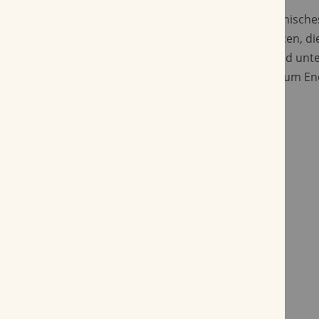
Beim Rauchverlauf entfaltet sich ein harmonisc
von würzigen, nussigen und holzigen Nuancen, di
Dauer präsent bleiben. Der Zug ist stabil und unte
gleichmäßige Entwicklung der Aromen bis zum En
Rauchsession.