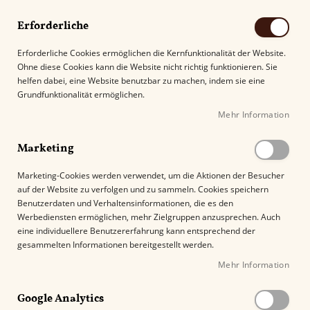
Erforderliche
Erforderliche Cookies ermöglichen die Kernfunktionalität der Website.
Ohne diese Cookies kann die Website nicht richtig funktionieren. Sie
Suche
helfen dabei, eine Website benutzbar zu machen, indem sie eine
Grundfunktionalität ermöglichen.
Mehr Information
Kostenloser Versand mit DHL ab
69.00€
.
Marketing
Startseite
Old Perth The Original Blended Malt
Marketing-Cookies werden verwendet, um die Aktionen der Besucher
auf der Website zu verfolgen und zu sammeln. Cookies speichern
Z
Benutzerdaten und Verhaltensinformationen, die es den
u
Werbediensten ermöglichen, mehr Zielgruppen anzusprechen. Auch
m
eine individuellere Benutzererfahrung kann entsprechend der
E
gesammelten Informationen bereitgestellt werden.
n
Mehr Information
d
e
Google Analytics
d