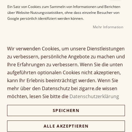
e
Ein Satz von Cookies zum Sammeln von Informationen und Berichten
r
über Website-Nutzungsstatistiken, ohne dass einzelne Besucher von
B
Google persönlich identifiziert werden können.
i
Mehr Information
l
d
Z
Old Perth The Original
g
u
a
m
Wir verwenden Cookies, um unsere Dienstleistungen
Blended Malt
l
A
zu verbessern, persönliche Angebote zu machen und
e
n
Ihre Erfahrungen zu verbessern. Wenn Sie die unten
Seien Sie der Erste, der dieses Produkt bewertet
r
f
36,90 €
aufgeführten optionalen Cookies nicht akzeptieren,
i
a
e
n
kann Ihr Erlebnis beeinträchtigt werden. Wenn Sie
Grundpreis: 52,71 € / l
s
g
mehr über den Datenschutz bei zigarre.de wissen
inkl. MwSt, zzgl.
Versandkosten
p
d
möchten, lesen Sie bitte die
Datenschutzerklärung
r
e
Verfügbarkeit:
Nicht verfügbar
i
r
SPEICHERN
Menge
n
B
g
i
e
l
ALLE AKZEPTIEREN
n
d