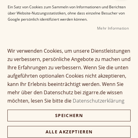
e
Ein Satz von Cookies zum Sammeln von Informationen und Berichten
r
über Website-Nutzungsstatistiken, ohne dass einzelne Besucher von
B
Google persönlich identifiziert werden können.
i
Mehr Information
l
d
g
Z
a
Wir verwenden Cookies, um unsere Dienstleistungen
Martin Wess DANTE RED
u
l
zu verbessern, persönliche Angebote zu machen und
m
e
2 Gigante
Ihre Erfahrungen zu verbessern. Wenn Sie die unten
A
r
aufgeführten optionalen Cookies nicht akzeptieren,
n
i
Seien Sie der Erste, der dieses Produkt bewertet
f
e
kann Ihr Erlebnis beeinträchtigt werden. Wenn Sie
55,00 €
a
s
mehr über den Datenschutz bei zigarre.de wissen
n
p
inkl. MwSt, zzgl.
Versandkosten
möchten, lesen Sie bitte die
Datenschutzerklärung
g
r
d
i
Verfügbarkeit:
Nicht verfügbar
SPEICHERN
e
n
r
g
Menge
B
e
ALLE AKZEPTIEREN
i
n