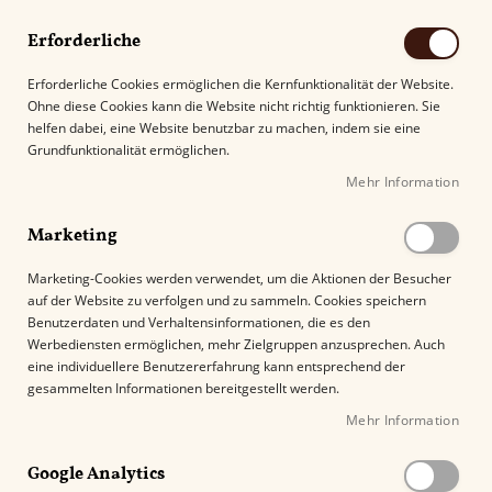
Erforderliche
Erforderliche Cookies ermöglichen die Kernfunktionalität der Website.
Ohne diese Cookies kann die Website nicht richtig funktionieren. Sie
Suche
helfen dabei, eine Website benutzbar zu machen, indem sie eine
Grundfunktionalität ermöglichen.
Mehr Information
Kostenloser Versand mit DHL ab
69.00€
.
Marketing
Startseite
Martin Wess DANTE RED 2 Gigante
Marketing-Cookies werden verwendet, um die Aktionen der Besucher
auf der Website zu verfolgen und zu sammeln. Cookies speichern
Z
Benutzerdaten und Verhaltensinformationen, die es den
u
Werbediensten ermöglichen, mehr Zielgruppen anzusprechen. Auch
m
eine individuellere Benutzererfahrung kann entsprechend der
E
gesammelten Informationen bereitgestellt werden.
n
Mehr Information
d
e
Google Analytics
d