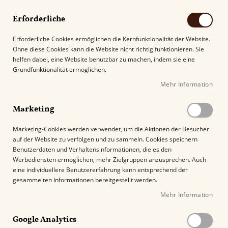
Erforderliche
Erforderliche Cookies ermöglichen die Kernfunktionalität der Website.
Ohne diese Cookies kann die Website nicht richtig funktionieren. Sie
Suche
helfen dabei, eine Website benutzbar zu machen, indem sie eine
Grundfunktionalität ermöglichen.
Mehr Information
Kostenloser Versand mit DHL ab
69.00€
.
Marketing
Marketing-Cookies werden verwendet, um die Aktionen der Besucher
Z
auf der Website zu verfolgen und zu sammeln. Cookies speichern
u
Benutzerdaten und Verhaltensinformationen, die es den
m
Werbediensten ermöglichen, mehr Zielgruppen anzusprechen. Auch
E
eine individuellere Benutzererfahrung kann entsprechend der
n
gesammelten Informationen bereitgestellt werden.
d
Mehr Information
e
d
Google Analytics
e