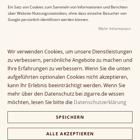
r
Ein Satz von Cookies zum Sammeln von Informationen und Berichten
B
über Website-Nutzungsstatistiken, ohne dass einzelne Besucher von
i
Google persönlich identifiziert werden können.
l
Mehr Information
d
g
Z
a
Martin Wess DANTE BLUE
u
Wir verwenden Cookies, um unsere Dienstleistungen
l
m
e
zu verbessern, persönliche Angebote zu machen und
3 Gigante
A
r
Ihre Erfahrungen zu verbessern. Wenn Sie die unten
n
i
Seien Sie der Erste, der dieses Produkt bewertet
aufgeführten optionalen Cookies nicht akzeptieren,
f
e
65,00 €
a
kann Ihr Erlebnis beeinträchtigt werden. Wenn Sie
s
n
p
mehr über den Datenschutz bei zigarre.de wissen
inkl. MwSt, zzgl.
Versandkosten
g
r
möchten, lesen Sie bitte die
Datenschutzerklärung
d
i
Verfügbarkeit:
Nicht verfügbar
e
n
SPEICHERN
r
g
Menge
B
e
i
ALLE AKZEPTIEREN
n