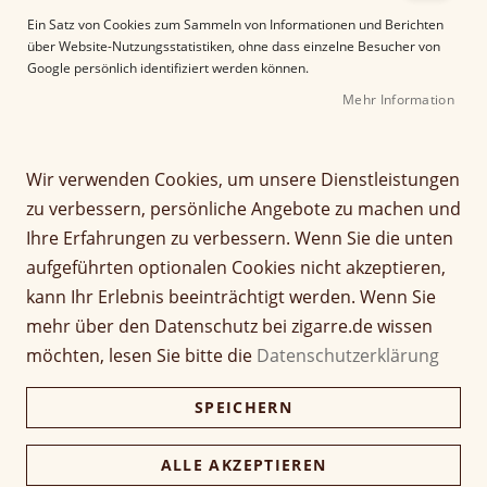
e
Ein Satz von Cookies zum Sammeln von Informationen und Berichten
r
über Website-Nutzungsstatistiken, ohne dass einzelne Besucher von
B
Google persönlich identifiziert werden können.
i
Mehr Information
l
d
g
Z
a
Wir verwenden Cookies, um unsere Dienstleistungen
Maria Mancini Classic
u
l
zu verbessern, persönliche Angebote zu machen und
m
e
Tubos Premium Edicion
Ihre Erfahrungen zu verbessern. Wenn Sie die unten
A
r
aufgeführten optionalen Cookies nicht akzeptieren,
n
i
Seien Sie der Erste, der dieses Produkt bewertet
f
e
kann Ihr Erlebnis beeinträchtigt werden. Wenn Sie
a
Artikel
s
mehr über den Datenschutz bei zigarre.de wissen
13,70 €
n
1 Stück
für
p
möchten, lesen Sie bitte die
Datenschutzerklärung
g
gruppiertes
r
d
Produkt
i
274,00 €
Kiste (20 Stück; Tubos)
Nicht verfügbar
SPEICHERN
e
265,78 €
n
r
g
B
e
ALLE AKZEPTIEREN
i
Verfügbarkeit:
Lieferzeit ca. 2-3 Tage
n