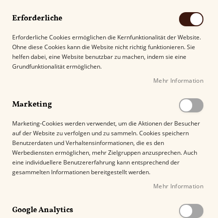
Erforderliche
Erforderliche Cookies ermöglichen die Kernfunktionalität der Website.
Ohne diese Cookies kann die Website nicht richtig funktionieren. Sie
Suche
helfen dabei, eine Website benutzbar zu machen, indem sie eine
Grundfunktionalität ermöglichen.
Mehr Information
Kostenloser Versand mit DHL ab
69.00€
.
Marketing
Startseite
Maria Mancini Classic Tubos Premium Edicion
Marketing-Cookies werden verwendet, um die Aktionen der Besucher
auf der Website zu verfolgen und zu sammeln. Cookies speichern
Z
Benutzerdaten und Verhaltensinformationen, die es den
u
Werbediensten ermöglichen, mehr Zielgruppen anzusprechen. Auch
m
eine individuellere Benutzererfahrung kann entsprechend der
E
gesammelten Informationen bereitgestellt werden.
n
Mehr Information
d
e
Google Analytics
d