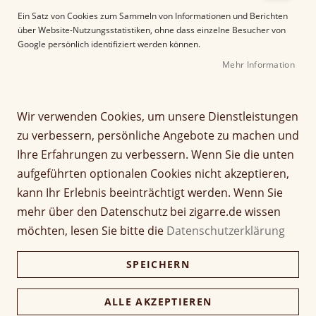
e
Ein Satz von Cookies zum Sammeln von Informationen und Berichten
r
über Website-Nutzungsstatistiken, ohne dass einzelne Besucher von
B
Google persönlich identifiziert werden können.
i
Mehr Information
l
d
g
Z
a
Wir verwenden Cookies, um unsere Dienstleistungen
Maria Mancini Classic
u
l
zu verbessern, persönliche Angebote zu machen und
m
e
Magic Mountain
Ihre Erfahrungen zu verbessern. Wenn Sie die unten
A
r
aufgeführten optionalen Cookies nicht akzeptieren,
n
i
Seien Sie der Erste, der dieses Produkt bewertet
f
e
kann Ihr Erlebnis beeinträchtigt werden. Wenn Sie
a
Artikel
s
mehr über den Datenschutz bei zigarre.de wissen
8,00 €
n
1 Stück
für
p
möchten, lesen Sie bitte die
Datenschutzerklärung
g
gruppiertes
r
d
Produkt
i
200,00 €
Kiste (25 Stück)
SPEICHERN
e
194,00 €
n
r
g
B
e
ALLE AKZEPTIEREN
i
Verfügbarkeit:
Lieferzeit ca. 2-3 Tage
n