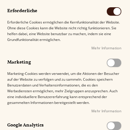
Erforderliche
Erforderliche Cookies ermöglichen die Kernfunktionalität der Website.
Ohne diese Cookies kann die Website nicht richtig funktionieren. Sie
Suche
helfen dabei, eine Website benutzbar zu machen, indem sie eine
Grundfunktionalität ermöglichen.
Mehr Information
Kostenloser Versand mit DHL ab
69.00€
.
Marketing
Startseite
Maria Mancini Classic Magic Mountain
Marketing-Cookies werden verwendet, um die Aktionen der Besucher
auf der Website zu verfolgen und zu sammeln. Cookies speichern
Z
Benutzerdaten und Verhaltensinformationen, die es den
u
Werbediensten ermöglichen, mehr Zielgruppen anzusprechen. Auch
m
eine individuellere Benutzererfahrung kann entsprechend der
E
gesammelten Informationen bereitgestellt werden.
n
Mehr Information
d
e
Google Analytics
d