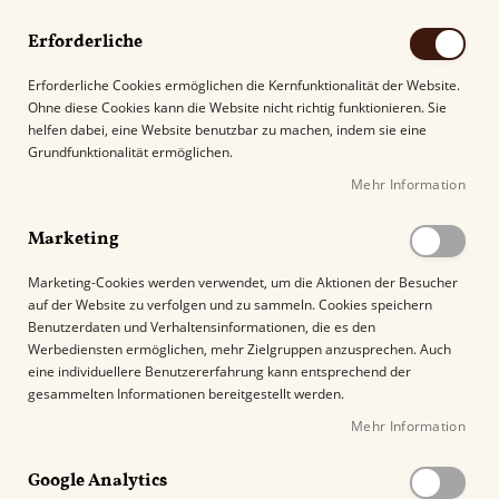
Erforderliche
Erforderliche Cookies ermöglichen die Kernfunktionalität der Website.
Ohne diese Cookies kann die Website nicht richtig funktionieren. Sie
Suche
helfen dabei, eine Website benutzbar zu machen, indem sie eine
Grundfunktionalität ermöglichen.
Mehr Information
Kostenloser Versand mit DHL ab
69.00€
.
Marketing
Startseite
Leonel Rare D'Or Belicoso
Marketing-Cookies werden verwendet, um die Aktionen der Besucher
auf der Website zu verfolgen und zu sammeln. Cookies speichern
Z
Benutzerdaten und Verhaltensinformationen, die es den
u
Werbediensten ermöglichen, mehr Zielgruppen anzusprechen. Auch
m
eine individuellere Benutzererfahrung kann entsprechend der
E
gesammelten Informationen bereitgestellt werden.
n
Mehr Information
d
e
Google Analytics
d