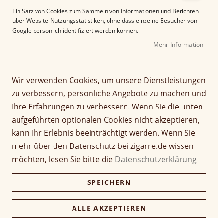
e
Ein Satz von Cookies zum Sammeln von Informationen und Berichten
r
über Website-Nutzungsstatistiken, ohne dass einzelne Besucher von
B
Google persönlich identifiziert werden können.
i
Mehr Information
l
d
g
Z
a
Wir verwenden Cookies, um unsere Dienstleistungen
Leonel Rare D'Or Belicoso
u
l
zu verbessern, persönliche Angebote zu machen und
m
e
Ihre Erfahrungen zu verbessern. Wenn Sie die unten
A
Seien Sie der Erste, der dieses Produkt bewertet
r
aufgeführten optionalen Cookies nicht akzeptieren,
n
i
Artikel
f
e
kann Ihr Erlebnis beeinträchtigt werden. Wenn Sie
14,00 €
1 Stück
für
a
s
mehr über den Datenschutz bei zigarre.de wissen
gruppiertes
n
p
Produkt
140,00 €
möchten, lesen Sie bitte die
Datenschutzerklärung
g
Kiste (10 Stück)
r
Nicht verfügbar
135,80 €
d
i
SPEICHERN
e
n
r
g
Verfügbarkeit:
Lieferzeit ca. 2-3 Tage
B
e
ALLE AKZEPTIEREN
Preise inkl. 19% MwSt., zzgl.
Versand
.
i
n