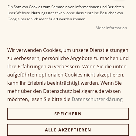
e
Ein Satz von Cookies zum Sammeln von Informationen und Berichten
r
über Website-Nutzungsstatistiken, ohne dass einzelne Besucher von
B
Google persönlich identifiziert werden können.
i
Mehr Information
l
d
g
Z
a
Wir verwenden Cookies, um unsere Dienstleistungen
Laura Chavin Virginy No.1
u
l
zu verbessern, persönliche Angebote zu machen und
m
e
Toro
Ihre Erfahrungen zu verbessern. Wenn Sie die unten
A
r
aufgeführten optionalen Cookies nicht akzeptieren,
n
i
Seien Sie der Erste, der dieses Produkt bewertet
f
e
kann Ihr Erlebnis beeinträchtigt werden. Wenn Sie
a
Artikel
s
mehr über den Datenschutz bei zigarre.de wissen
30,00 €
n
1 Stück
für
p
möchten, lesen Sie bitte die
Datenschutzerklärung
g
gruppiertes
r
d
Produkt
i
300,00 €
Kiste (10 Stück)
SPEICHERN
e
291,00 €
n
r
g
B
e
ALLE AKZEPTIEREN
i
Verfügbarkeit:
Lieferzeit ca. 2-3 Tage
n