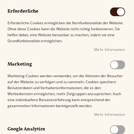
Erforderliche
Erforderliche Cookies ermöglichen die Kernfunktionalität der Website.
Ohne diese Cookies kann die Website nicht richtig funktionieren. Sie
Suche
helfen dabei, eine Website benutzbar zu machen, indem sie eine
Grundfunktionalität ermöglichen.
Mehr Information
Kostenloser Versand mit DHL ab
69.00€
.
Marketing
Startseite
Laura Chavin Virginy No.1 Toro
Marketing-Cookies werden verwendet, um die Aktionen der Besucher
auf der Website zu verfolgen und zu sammeln. Cookies speichern
Z
Benutzerdaten und Verhaltensinformationen, die es den
u
Werbediensten ermöglichen, mehr Zielgruppen anzusprechen. Auch
m
eine individuellere Benutzererfahrung kann entsprechend der
E
gesammelten Informationen bereitgestellt werden.
n
Mehr Information
d
e
Google Analytics
d