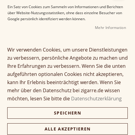
e
Ein Satz von Cookies zum Sammeln von Informationen und Berichten
r
über Website-Nutzungsstatistiken, ohne dass einzelne Besucher von
B
Google persönlich identifiziert werden können.
i
Mehr Information
l
d
g
Z
a
Wir verwenden Cookies, um unsere Dienstleistungen
La Capitana No. 1 Toro
u
l
zu verbessern, persönliche Angebote zu machen und
m
e
Ihre Erfahrungen zu verbessern. Wenn Sie die unten
A
Seien Sie der Erste, der dieses Produkt bewertet
r
aufgeführten optionalen Cookies nicht akzeptieren,
n
i
Artikel
Für diesen Artikel sind keine Optionen verfügbar.
f
e
kann Ihr Erlebnis beeinträchtigt werden. Wenn Sie
für
a
s
mehr über den Datenschutz bei zigarre.de wissen
gruppiertes
n
p
Produkt
möchten, lesen Sie bitte die
Datenschutzerklärung
Verfügbarkeit:
Lieferzeit ca. 2-3 Tage
g
r
d
i
Preise inkl. 19% MwSt., zzgl.
Versand
.
SPEICHERN
e
Kostenloser DHL-Versand ab 69 € Bestellwert!
n
r
g
In den Warenkorb
B
e
ALLE AKZEPTIEREN
i
n