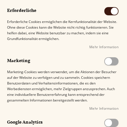
Erforderliche
Erforderliche Cookies ermöglichen die Kernfunktionalität der Website.
Ohne diese Cookies kann die Website nicht richtig funktionieren. Sie
Suche
helfen dabei, eine Website benutzbar zu machen, indem sie eine
Grundfunktionalität ermöglichen.
Mehr Information
Kostenloser Versand mit DHL ab
69.00€
.
Marketing
Startseite
La Capitana No. 1 Toro
Marketing-Cookies werden verwendet, um die Aktionen der Besucher
auf der Website zu verfolgen und zu sammeln. Cookies speichern
Z
Benutzerdaten und Verhaltensinformationen, die es den
u
Werbediensten ermöglichen, mehr Zielgruppen anzusprechen. Auch
m
eine individuellere Benutzererfahrung kann entsprechend der
E
gesammelten Informationen bereitgestellt werden.
n
Mehr Information
d
e
Google Analytics
d