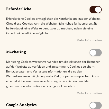
Erforderliche
Erforderliche Cookies ermöglichen die Kernfunktionalität der Website.
Ohne diese Cookies kann die Website nicht richtig funktionieren. Sie
Suche
helfen dabei, eine Website benutzbar zu machen, indem sie eine
Grundfunktionalität ermöglichen.
Mehr Information
Kostenloser Versand mit DHL ab
69.00€
.
Marketing
Startseite
La Aurora Dominicana Toro
Marketing-Cookies werden verwendet, um die Aktionen der Besucher
auf der Website zu verfolgen und zu sammeln. Cookies speichern
Z
Benutzerdaten und Verhaltensinformationen, die es den
u
Werbediensten ermöglichen, mehr Zielgruppen anzusprechen. Auch
m
eine individuellere Benutzererfahrung kann entsprechend der
E
gesammelten Informationen bereitgestellt werden.
n
Mehr Information
d
e
Google Analytics
d