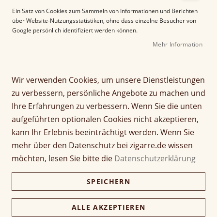
e
Ein Satz von Cookies zum Sammeln von Informationen und Berichten
r
über Website-Nutzungsstatistiken, ohne dass einzelne Besucher von
B
Google persönlich identifiziert werden können.
i
Mehr Information
l
d
g
Z
a
Wir verwenden Cookies, um unsere Dienstleistungen
La Aurora Dominicana
u
l
zu verbessern, persönliche Angebote zu machen und
m
e
Toro
Ihre Erfahrungen zu verbessern. Wenn Sie die unten
A
r
aufgeführten optionalen Cookies nicht akzeptieren,
n
i
Seien Sie der Erste, der dieses Produkt bewertet
f
e
kann Ihr Erlebnis beeinträchtigt werden. Wenn Sie
a
Artikel
s
mehr über den Datenschutz bei zigarre.de wissen
14,80 €
n
1 Stück
für
p
möchten, lesen Sie bitte die
Datenschutzerklärung
g
gruppiertes
r
d
Produkt
i
148,00 €
Kiste (10 Stück)
SPEICHERN
e
143,56 €
n
r
g
B
e
ALLE AKZEPTIEREN
i
Verfügbarkeit:
Lieferzeit ca. 2-3 Tage
n