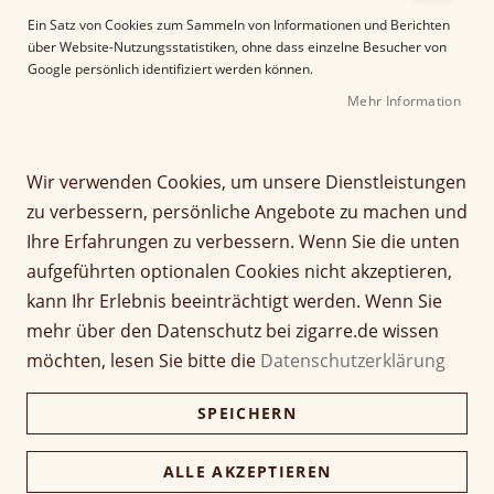
d
Ein Satz von Cookies zum Sammeln von Informationen und Berichten
e
über Website-Nutzungsstatistiken, ohne dass einzelne Besucher von
r
Google persönlich identifiziert werden können.
B
i
Mehr Information
l
d
g
Wir verwenden Cookies, um unsere Dienstleistungen
Z
a
zu verbessern, persönliche Angebote zu machen und
Joya de Nicaragua Antaño
u
l
Ihre Erfahrungen zu verbessern. Wenn Sie die unten
m
e
Dark Corojo Azarosa
A
r
aufgeführten optionalen Cookies nicht akzeptieren,
n
i
(Rothschild)
kann Ihr Erlebnis beeinträchtigt werden. Wenn Sie
f
e
mehr über den Datenschutz bei zigarre.de wissen
a
s
Seien Sie der Erste, der dieses Produkt bewertet
möchten, lesen Sie bitte die
Datenschutzerklärung
n
p
Artikel
g
r
10,20 €
1 Stück
für
d
SPEICHERN
i
gruppiertes
e
n
Produkt
204,00 €
r
g
Kiste (20 Stück)
ALLE AKZEPTIEREN
197,88 €
B
e