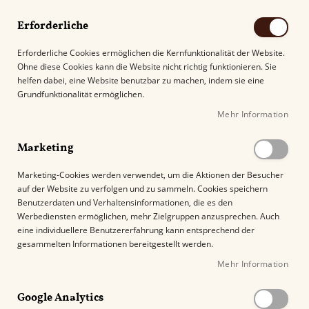
Erforderliche
Erforderliche Cookies ermöglichen die Kernfunktionalität der Website.
Ohne diese Cookies kann die Website nicht richtig funktionieren. Sie
Suche
helfen dabei, eine Website benutzbar zu machen, indem sie eine
Grundfunktionalität ermöglichen.
Mehr Information
Kostenloser Versand mit DHL ab
69.00€
.
Marketing
Startseite
Marketing-Cookies werden verwendet, um die Aktionen der Besucher
Joya de Nicaragua Antaño Dark Corojo Azarosa (Rothschild)
auf der Website zu verfolgen und zu sammeln. Cookies speichern
Benutzerdaten und Verhaltensinformationen, die es den
Z
Werbediensten ermöglichen, mehr Zielgruppen anzusprechen. Auch
u
eine individuellere Benutzererfahrung kann entsprechend der
m
gesammelten Informationen bereitgestellt werden.
E
Mehr Information
n
d
e
Google Analytics