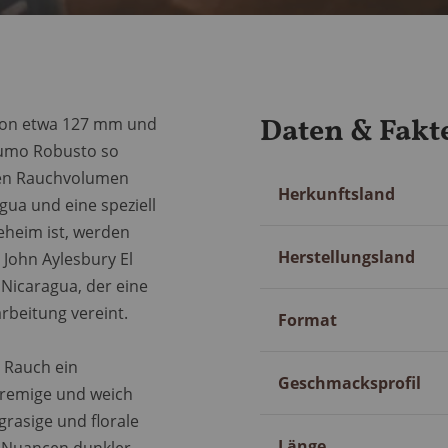
Daten & Fakt
 von etwa 127 mm und
 Fumo Robusto so
chen Rauchvolumen
Mehr
Herkunftsland
ua und eine speziell
Information
heim ist, werden
Herstellungsland
John Aylesbury El
 Nicaragua, der eine
rbeitung vereint.
Format
 Rauch ein
Geschmacksprofil
 cremige und weich
grasige und florale
Länge