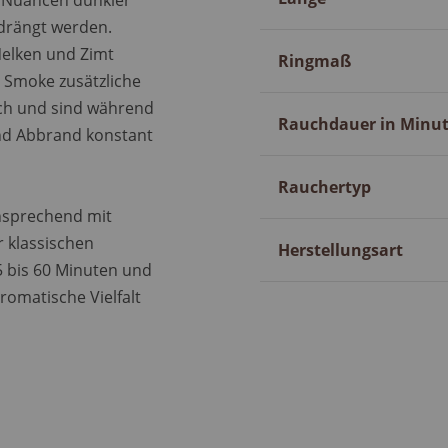
n Nuancen dunkler
drängt werden.
Nelken und Zimt
Ringmaß
m Smoke zusätzliche
ich und sind während
Rauchdauer in Minu
nd Abbrand konstant
Rauchertyp
ansprechend mit
r klassischen
Herstellungsart
5 bis 60 Minuten und
aromatische Vielfalt