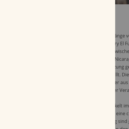
Im klassischen Robusto-Format, mit einer Länge
einem Ringmaß von 50, ist die John Aylesbury El
gestaltet, dass sie ein gutes Gleichgewicht zwis
und Aromaführung bietet. Ein Umblatt aus Nicarag
abgestimmte Einlage, deren Zusammensetzung ge
von dem nicaraguanischen Deckblatt umhüllt. Die 
Fumo Robusto ist ein handgerollter Longfiller aus
moderne Blend-Komposition mit sorgfältiger Vera
Die John Aylesbury El Fumo Robusto entwickelt im
vielschichtiges Aromenspiel, das sich durch eine
strukturierte Textur auszeichnet. Am Anfang sind 