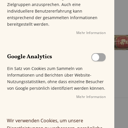
m
Zielgruppen anzusprechen. Auch eine
E
individuellere Benutzererfahrung kann
n
entsprechend der gesammelten Informationen
d
bereitgestellt werden.
e
Mehr Information
d
e
r
B
Google Analytics
i
l
Ein Satz von Cookies zum Sammeln von
d
Informationen und Berichten über Website-
g
Nutzungsstatistiken, ohne dass einzelne Besucher
a
von Google persönlich identifiziert werden können.
l
e
Mehr Information
r
i
e
Wir verwenden Cookies, um unsere
s
p