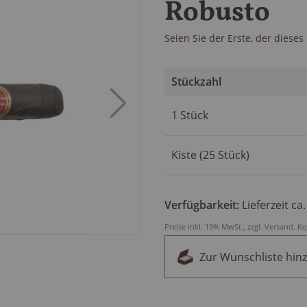
Robusto
Seien Sie der Erste, der diese
Stückzahl
Artikel
1 Stück
für
gruppiertes
Produkt
Kiste (25 Stück)
Verfügbarkeit:
Lieferzeit ca
Preise inkl. 19% MwSt., zzgl.
Versand
.
Ko
Zur Wunschliste hin