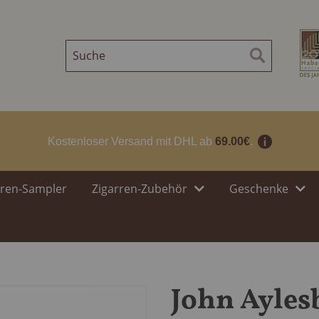
Suche
Suche
Kostenloser Versand mit DHL ab
69.00€
.
rren-Sampler
Zigarren-Zubehör
Geschenke
John Ayles