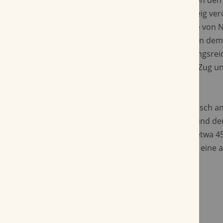
Aromen zu entdecken, die jedoch schnell von de
Schokolade, Kaffee, Früchten und süßem Teig ver
Zedernholz, Leder und feine Gewürzakzente von 
erscheinen im weiteren Verlauf, sie verleihen de
Tiefe. Die Aromen entfalten sich abwechslungsre
des gesamten Rauchens präsent, während Zug u
und sauber sind.
Die John Aylesbury El Fumo Robusto ist optisch 
ihrem dunkel, gut verarbeiteten Deckblatt und de
Erscheinung. Sie hat eine Rauchdauer von etwa 4
bietet ein strukturiertes Raucherlebnis, das eine 
bei einer ausgewogenen Intensität vereint.