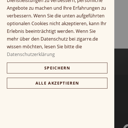
Dienstleistungen zu verbessern, persönliche
r
Z
Angebote zu machen und Ihre Erfahrungen zu
i
u
verbessern. Wenn Sie die unten aufgeführten
n
m
optionalen Cookies nicht akzeptieren, kann Ihr
g
A
Erlebnis beeinträchtigt werden. Wenn Sie
e
n
n
f
mehr über den Datenschutz bei zigarre.de
a
wissen möchten, lesen Sie bitte die
n
Datenschutzerklärung
g
d
SPEICHERN
e
r
B
ALLE AKZEPTIEREN
i
l
d
g
a
l
e