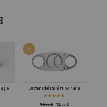
H
%
ingle
Cutter Edelstahl rund 4mm
Bewertung:
100%
14,90 €
13,50 €