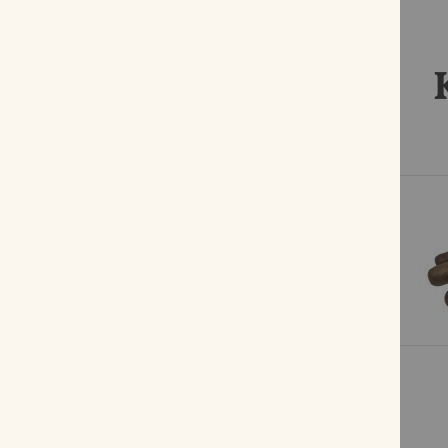
%
Cohiba Short
Bewertung:
90%
17,80 €
17,27 €