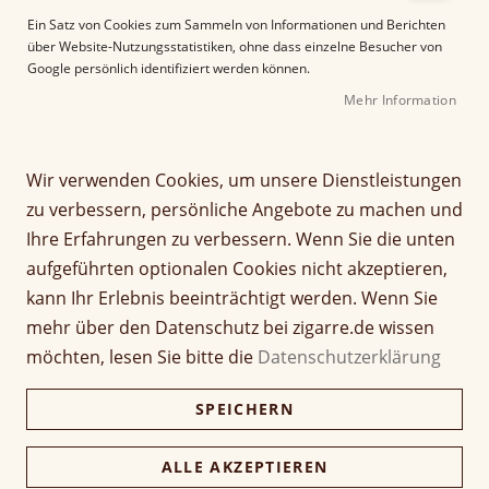
e
Ein Satz von Cookies zum Sammeln von Informationen und Berichten
r
über Website-Nutzungsstatistiken, ohne dass einzelne Besucher von
B
Google persönlich identifiziert werden können.
i
Mehr Information
l
d
g
Z
a
Wir verwenden Cookies, um unsere Dienstleistungen
Indian Motorcycle
u
l
zu verbessern, persönliche Angebote zu machen und
m
e
Connecticut Shade Toro
Ihre Erfahrungen zu verbessern. Wenn Sie die unten
A
r
aufgeführten optionalen Cookies nicht akzeptieren,
n
i
Seien Sie der Erste, der dieses Produkt bewertet
f
e
kann Ihr Erlebnis beeinträchtigt werden. Wenn Sie
a
Artikel
s
mehr über den Datenschutz bei zigarre.de wissen
9,20 €
n
1 Stück
für
p
möchten, lesen Sie bitte die
Datenschutzerklärung
g
gruppiertes
r
d
Produkt
i
184,00 €
Kiste (20 Stück)
SPEICHERN
e
178,48 €
n
r
g
B
e
ALLE AKZEPTIEREN
i
Verfügbarkeit:
Lieferzeit ca. 2-3 Tage
n