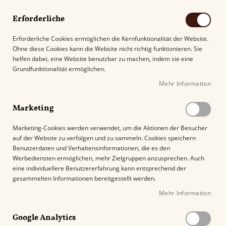
Erforderliche
Erforderliche Cookies ermöglichen die Kernfunktionalität der Website.
Ohne diese Cookies kann die Website nicht richtig funktionieren. Sie
Suche
helfen dabei, eine Website benutzbar zu machen, indem sie eine
Grundfunktionalität ermöglichen.
Mehr Information
Kostenloser Versand mit DHL ab
69.00€
.
Marketing
Startseite
Indian Motorcycle Connecticut Shade Toro
Marketing-Cookies werden verwendet, um die Aktionen der Besucher
auf der Website zu verfolgen und zu sammeln. Cookies speichern
Z
Benutzerdaten und Verhaltensinformationen, die es den
u
Werbediensten ermöglichen, mehr Zielgruppen anzusprechen. Auch
m
eine individuellere Benutzererfahrung kann entsprechend der
E
gesammelten Informationen bereitgestellt werden.
n
Mehr Information
d
e
Google Analytics
d