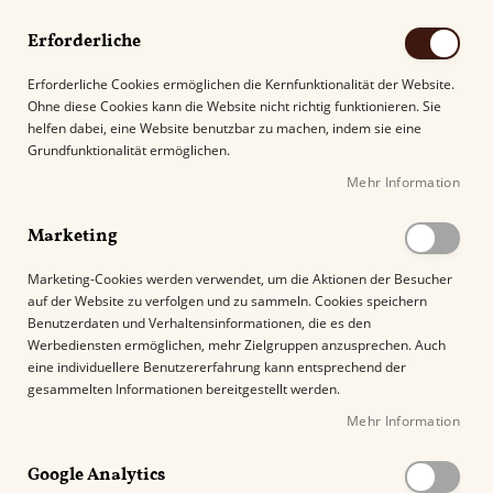
Erforderliche
Erforderliche Cookies ermöglichen die Kernfunktionalität der Website.
Ohne diese Cookies kann die Website nicht richtig funktionieren. Sie
Suche
helfen dabei, eine Website benutzbar zu machen, indem sie eine
Grundfunktionalität ermöglichen.
Mehr Information
Kostenloser Versand mit DHL ab
69.00€
.
Marketing
Startseite
Humidor Set Rosewood
Marketing-Cookies werden verwendet, um die Aktionen der Besucher
auf der Website zu verfolgen und zu sammeln. Cookies speichern
Z
Benutzerdaten und Verhaltensinformationen, die es den
u
%
Werbediensten ermöglichen, mehr Zielgruppen anzusprechen. Auch
m
eine individuellere Benutzererfahrung kann entsprechend der
E
gesammelten Informationen bereitgestellt werden.
n
Mehr Information
d
e
Google Analytics
d