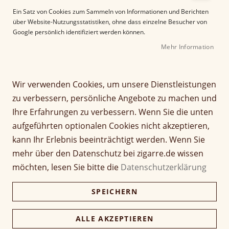
e
Ein Satz von Cookies zum Sammeln von Informationen und Berichten
r
über Website-Nutzungsstatistiken, ohne dass einzelne Besucher von
B
Google persönlich identifiziert werden können.
i
Mehr Information
l
d
g
Z
a
Wir verwenden Cookies, um unsere Dienstleistungen
Humidor Set Rosewood
u
l
zu verbessern, persönliche Angebote zu machen und
m
e
Ihre Erfahrungen zu verbessern. Wenn Sie die unten
A
Seien Sie der Erste, der dieses Produkt bewertet
r
aufgeführten optionalen Cookies nicht akzeptieren,
n
i
129,00 €
f
e
109,00 €
kann Ihr Erlebnis beeinträchtigt werden. Wenn Sie
a
s
mehr über den Datenschutz bei zigarre.de wissen
inkl. MwSt, zzgl.
Versandkosten
n
p
möchten, lesen Sie bitte die
Datenschutzerklärung
g
r
Verfügbarkeit:
Nicht verfügbar
d
i
SPEICHERN
e
n
Menge
r
g
B
e
ALLE AKZEPTIEREN
i
n