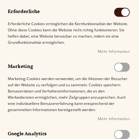
Erforderliche
Erforderliche Cookies ermöglichen die Kernfunktionalität der Website.
Ohne diese Cookies kann die Website nicht richtig funktionieren. Sie
Suche
helfen dabei, eine Website benutzbar zu machen, indem sie eine
Grundfunktionalität ermöglichen.
Mehr Information
Kostenloser Versand mit DHL ab
69.00€
.
Marketing
Startseite
Marketing-Cookies werden verwendet, um die Aktionen der Besucher
HU Tobacco The Blender's Pride - Take Five 100g Dose
auf der Website zu verfolgen und zu sammeln. Cookies speichern
Benutzerdaten und Verhaltensinformationen, die es den
Z
Werbediensten ermöglichen, mehr Zielgruppen anzusprechen. Auch
u
eine individuellere Benutzererfahrung kann entsprechend der
m
gesammelten Informationen bereitgestellt werden.
E
Mehr Information
n
d
e
Google Analytics