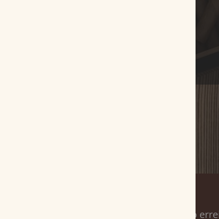
Service
So erre