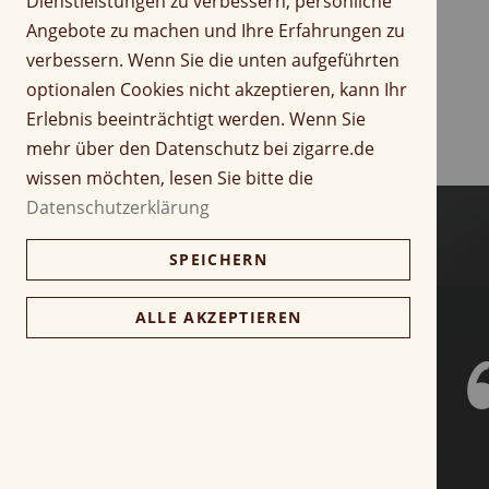
Dienstleistungen zu verbessern, persönliche
r
Z
Angebote zu machen und Ihre Erfahrungen zu
i
u
verbessern. Wenn Sie die unten aufgeführten
n
m
optionalen Cookies nicht akzeptieren, kann Ihr
g
A
Erlebnis beeinträchtigt werden. Wenn Sie
e
n
n
f
mehr über den Datenschutz bei zigarre.de
a
wissen möchten, lesen Sie bitte die
n
Datenschutzerklärung
g
d
SPEICHERN
e
r
B
ALLE AKZEPTIEREN
i
l
d
g
a
l
e