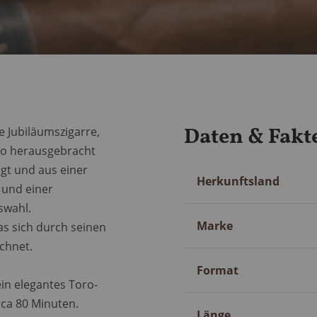
Daten & Fakt
ne Jubiläumszigarre,
cio herausgebracht
gt und aus einer
Mehr
Herkunftsland
 und einer
Information
swahl.
Marke
as sich durch seinen
chnet.
Format
ein elegantes Toro-
rca 80 Minuten.
Länge