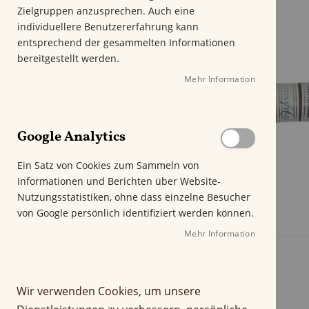
m
Zielgruppen anzusprechen. Auch eine
E
individuellere Benutzererfahrung kann
n
entsprechend der gesammelten Informationen
d
bereitgestellt werden.
e
Mehr Information
d
e
r
B
Google Analytics
i
l
Ein Satz von Cookies zum Sammeln von
d
Informationen und Berichten über Website-
g
Nutzungsstatistiken, ohne dass einzelne Besucher
a
von Google persönlich identifiziert werden können.
l
e
Mehr Information
r
i
e
Wir verwenden Cookies, um unsere
s
p