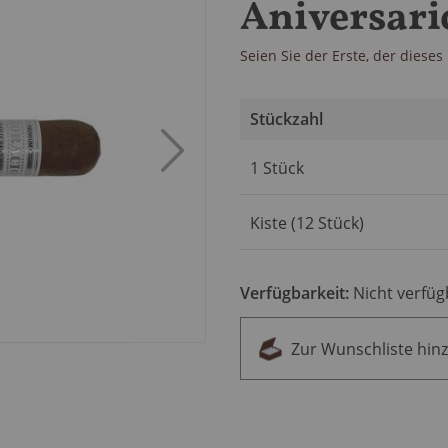
Aniversari
Seien Sie der Erste, der diese
Stückzahl
Artikel
1 Stück
für
gruppiertes
Produkt
Kiste (12 Stück)
Verfügbarkeit:
Nicht verfüg
Zur Wunschliste hin