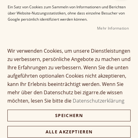
e
Ein Satz von Cookies zum Sammeln von Informationen und Berichten
r
über Website-Nutzungsstatistiken, ohne dass einzelne Besucher von
B
Google persönlich identifiziert werden können.
i
Mehr Information
l
d
g
Z
a
Wir verwenden Cookies, um unsere Dienstleistungen
Habanos Ascher rund
u
l
zu verbessern, persönliche Angebote zu machen und
m
e
Ihre Erfahrungen zu verbessern. Wenn Sie die unten
A
Seien Sie der Erste, der dieses Produkt bewertet
r
aufgeführten optionalen Cookies nicht akzeptieren,
n
19,00 €
i
f
e
kann Ihr Erlebnis beeinträchtigt werden. Wenn Sie
inkl. MwSt, zzgl.
Versandkosten
a
s
mehr über den Datenschutz bei zigarre.de wissen
n
p
möchten, lesen Sie bitte die
Datenschutzerklärung
Verfügbarkeit:
Nicht verfügbar
g
r
d
i
Menge
SPEICHERN
e
n
r
g
B
e
ALLE AKZEPTIEREN
i
n