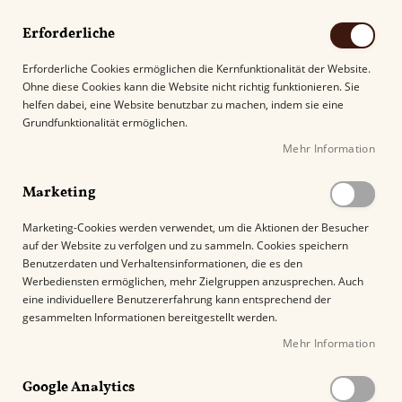
Erforderliche
Erforderliche Cookies ermöglichen die Kernfunktionalität der Website.
Ohne diese Cookies kann die Website nicht richtig funktionieren. Sie
Suche
helfen dabei, eine Website benutzbar zu machen, indem sie eine
Grundfunktionalität ermöglichen.
Mehr Information
Kostenloser Versand mit DHL ab
69.00€
.
Marketing
Startseite
Habanos Ascher rund
Marketing-Cookies werden verwendet, um die Aktionen der Besucher
auf der Website zu verfolgen und zu sammeln. Cookies speichern
Z
Benutzerdaten und Verhaltensinformationen, die es den
u
Werbediensten ermöglichen, mehr Zielgruppen anzusprechen. Auch
m
eine individuellere Benutzererfahrung kann entsprechend der
E
gesammelten Informationen bereitgestellt werden.
n
Mehr Information
d
e
Google Analytics
d