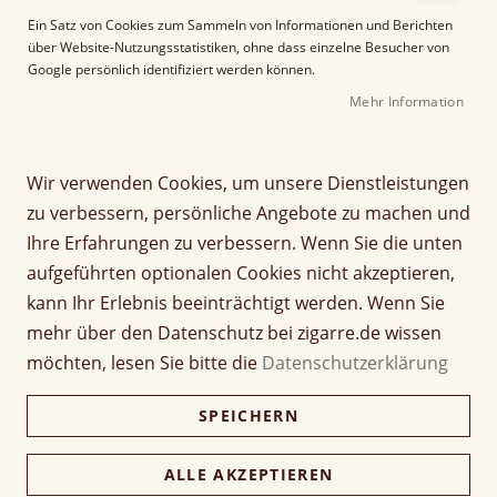
e
Ein Satz von Cookies zum Sammeln von Informationen und Berichten
r
über Website-Nutzungsstatistiken, ohne dass einzelne Besucher von
B
Google persönlich identifiziert werden können.
i
Mehr Information
l
d
Z
Guy Janot Humidor
g
u
a
m
Wir verwenden Cookies, um unsere Dienstleistungen
Schwarz Piano für 50
l
A
zu verbessern, persönliche Angebote zu machen und
e
n
Zigarren
Ihre Erfahrungen zu verbessern. Wenn Sie die unten
r
f
aufgeführten optionalen Cookies nicht akzeptieren,
i
a
Seien Sie der Erste, der dieses Produkt bewertet
e
n
kann Ihr Erlebnis beeinträchtigt werden. Wenn Sie
359,00 €
s
g
mehr über den Datenschutz bei zigarre.de wissen
339,00 €
p
d
möchten, lesen Sie bitte die
Datenschutzerklärung
r
e
inkl. MwSt, zzgl.
Versandkosten
i
r
SPEICHERN
n
B
Verfügbarkeit:
Nicht verfügbar
g
i
Menge
e
l
ALLE AKZEPTIEREN
n
d