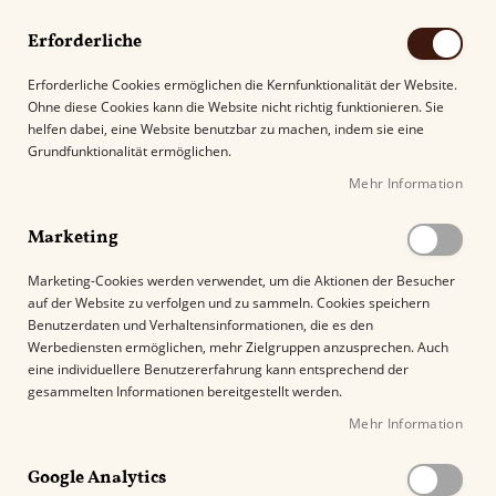
Erforderliche
Erforderliche Cookies ermöglichen die Kernfunktionalität der Website.
Ohne diese Cookies kann die Website nicht richtig funktionieren. Sie
Suche
helfen dabei, eine Website benutzbar zu machen, indem sie eine
Grundfunktionalität ermöglichen.
Mehr Information
Kostenloser Versand mit DHL ab
69.00€
.
Marketing
Startseite
Guy Janot Humidor Schwarz Piano für 50 Zigarren
Marketing-Cookies werden verwendet, um die Aktionen der Besucher
auf der Website zu verfolgen und zu sammeln. Cookies speichern
Z
Benutzerdaten und Verhaltensinformationen, die es den
u
%
Werbediensten ermöglichen, mehr Zielgruppen anzusprechen. Auch
m
eine individuellere Benutzererfahrung kann entsprechend der
E
gesammelten Informationen bereitgestellt werden.
n
Mehr Information
d
e
Google Analytics
d