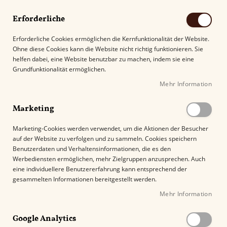
Erforderliche
Erforderliche Cookies ermöglichen die Kernfunktionalität der Website.
Ohne diese Cookies kann die Website nicht richtig funktionieren. Sie
Suche
helfen dabei, eine Website benutzbar zu machen, indem sie eine
Grundfunktionalität ermöglichen.
Mehr Information
Kostenloser Versand mit DHL ab
69.00€
.
Marketing
Startseite
Marketing-Cookies werden verwendet, um die Aktionen der Besucher
Guy Janot Classic Humidor Zebrano Weiß - 25 Zigarren
auf der Website zu verfolgen und zu sammeln. Cookies speichern
Benutzerdaten und Verhaltensinformationen, die es den
Z
Werbediensten ermöglichen, mehr Zielgruppen anzusprechen. Auch
u
%
eine individuellere Benutzererfahrung kann entsprechend der
m
gesammelten Informationen bereitgestellt werden.
E
Mehr Information
n
d
e
Google Analytics