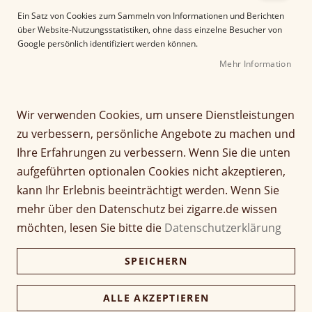
d
Ein Satz von Cookies zum Sammeln von Informationen und Berichten
e
über Website-Nutzungsstatistiken, ohne dass einzelne Besucher von
r
Google persönlich identifiziert werden können.
B
i
Mehr Information
l
d
g
Wir verwenden Cookies, um unsere Dienstleistungen
Z
a
zu verbessern, persönliche Angebote zu machen und
Guy Janot Classic
u
l
Ihre Erfahrungen zu verbessern. Wenn Sie die unten
m
e
Humidor Zebrano Weiß -
A
r
aufgeführten optionalen Cookies nicht akzeptieren,
n
i
25 Zigarren
kann Ihr Erlebnis beeinträchtigt werden. Wenn Sie
f
e
mehr über den Datenschutz bei zigarre.de wissen
a
s
Seien Sie der Erste, der dieses Produkt bewertet
möchten, lesen Sie bitte die
Datenschutzerklärung
n
p
299,00 €
g
r
279,50 €
d
SPEICHERN
i
e
n
inkl. MwSt, zzgl.
Versandkosten
r
g
ALLE AKZEPTIEREN
B
Verfügbarkeit:
Lieferzeit ca. 2-3 Tage
e