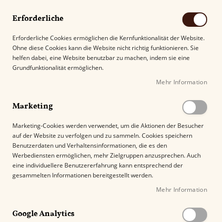
Erforderliche
Erforderliche Cookies ermöglichen die Kernfunktionalität der Website.
Ohne diese Cookies kann die Website nicht richtig funktionieren. Sie
Suche
helfen dabei, eine Website benutzbar zu machen, indem sie eine
Grundfunktionalität ermöglichen.
Mehr Information
Kostenloser Versand mit DHL ab
69.00€
.
Marketing
Startseite
Glenfarclas Highland Single Malt 12 Years
Marketing-Cookies werden verwendet, um die Aktionen der Besucher
auf der Website zu verfolgen und zu sammeln. Cookies speichern
Z
Benutzerdaten und Verhaltensinformationen, die es den
u
Werbediensten ermöglichen, mehr Zielgruppen anzusprechen. Auch
m
eine individuellere Benutzererfahrung kann entsprechend der
E
gesammelten Informationen bereitgestellt werden.
n
Mehr Information
d
e
Google Analytics
d