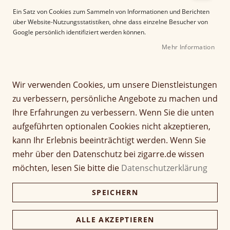
e
Ein Satz von Cookies zum Sammeln von Informationen und Berichten
r
über Website-Nutzungsstatistiken, ohne dass einzelne Besucher von
B
Google persönlich identifiziert werden können.
i
Mehr Information
l
d
g
Z
a
Wir verwenden Cookies, um unsere Dienstleistungen
Glenfarclas Highland
u
l
zu verbessern, persönliche Angebote zu machen und
m
e
Single Malt 12 Years
Ihre Erfahrungen zu verbessern. Wenn Sie die unten
A
r
aufgeführten optionalen Cookies nicht akzeptieren,
n
i
Seien Sie der Erste, der dieses Produkt bewertet
f
e
kann Ihr Erlebnis beeinträchtigt werden. Wenn Sie
62,00 €
a
s
mehr über den Datenschutz bei zigarre.de wissen
n
p
Grundpreis: 88,57 € / l
möchten, lesen Sie bitte die
Datenschutzerklärung
g
r
inkl. MwSt, zzgl.
Versandkosten
d
i
SPEICHERN
e
n
Verfügbarkeit:
Nicht verfügbar
r
g
Menge
B
e
ALLE AKZEPTIEREN
i
n