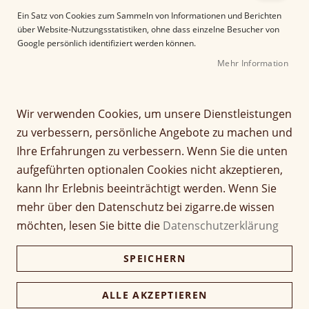
e
Ein Satz von Cookies zum Sammeln von Informationen und Berichten
r
über Website-Nutzungsstatistiken, ohne dass einzelne Besucher von
B
Google persönlich identifiziert werden können.
i
Mehr Information
l
d
g
Z
a
Wir verwenden Cookies, um unsere Dienstleistungen
Fratello Classic Toro
u
l
zu verbessern, persönliche Angebote zu machen und
m
e
Ihre Erfahrungen zu verbessern. Wenn Sie die unten
Bewertung:
A
r
87
100
% of
aufgeführten optionalen Cookies nicht akzeptieren,
n
i
Artikel
f
9,00 €
e
1 Stück
kann Ihr Erlebnis beeinträchtigt werden. Wenn Sie
für
a
s
mehr über den Datenschutz bei zigarre.de wissen
gruppiertes
180,00 €
n
p
Kiste (20 Stück)
Produkt
möchten, lesen Sie bitte die
Datenschutzerklärung
174,60 €
g
r
d
i
SPEICHERN
e
n
Verfügbarkeit:
Nicht verfügbar
r
g
B
e
ALLE AKZEPTIEREN
i
n