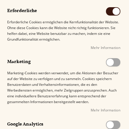
Erforderliche
Erforderliche Cookies ermöglichen die Kernfunktionalität der Website.
Ohne diese Cookies kann die Website nicht richtig funktionieren. Sie
Suche
helfen dabei, eine Website benutzbar zu machen, indem sie eine
Grundfunktionalität ermöglichen.
Mehr Information
Kostenloser Versand mit DHL ab
69.00€
.
Marketing
Startseite
Fratello Classic Toro
Marketing-Cookies werden verwendet, um die Aktionen der Besucher
auf der Website zu verfolgen und zu sammeln. Cookies speichern
Z
Benutzerdaten und Verhaltensinformationen, die es den
u
Werbediensten ermöglichen, mehr Zielgruppen anzusprechen. Auch
m
eine individuellere Benutzererfahrung kann entsprechend der
E
gesammelten Informationen bereitgestellt werden.
n
Mehr Information
d
e
Google Analytics
d