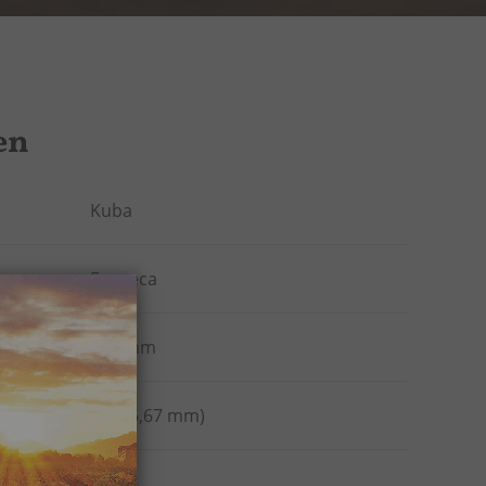
en
Kuba
Fonseca
135 mm
42 (16,67 mm)
ten
40