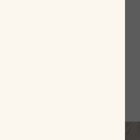
H.Upmann Coronas Major Tubos
Ab
7,10 €
inkl. MwSt, zzgl.
Versandkosten
Nicht verfügbar