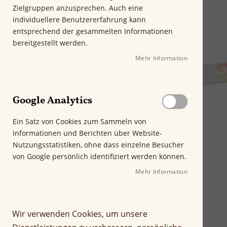
m
Zielgruppen anzusprechen. Auch eine
E
individuellere Benutzererfahrung kann
n
entsprechend der gesammelten Informationen
d
bereitgestellt werden.
e
Mehr Information
d
e
r
B
Google Analytics
i
l
Ein Satz von Cookies zum Sammeln von
d
Informationen und Berichten über Website-
g
Nutzungsstatistiken, ohne dass einzelne Besucher
a
von Google persönlich identifiziert werden können.
l
e
Mehr Information
r
i
e
Wir verwenden Cookies, um unsere
s
p