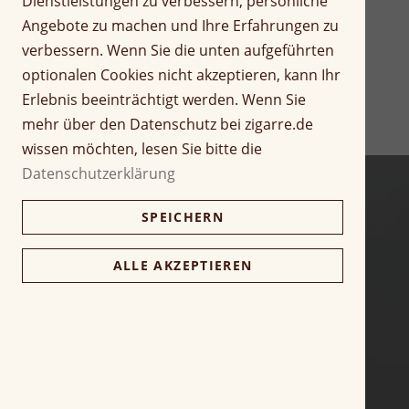
Dienstleistungen zu verbessern, persönliche
r
Z
Angebote zu machen und Ihre Erfahrungen zu
i
u
verbessern. Wenn Sie die unten aufgeführten
n
m
optionalen Cookies nicht akzeptieren, kann Ihr
g
A
Erlebnis beeinträchtigt werden. Wenn Sie
e
n
n
f
mehr über den Datenschutz bei zigarre.de
a
wissen möchten, lesen Sie bitte die
n
Datenschutzerklärung
g
d
SPEICHERN
e
r
B
ALLE AKZEPTIEREN
i
l
d
g
a
l
e