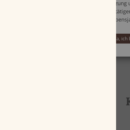
Nutzung 
bestätige
Lebensj
Ja, ich