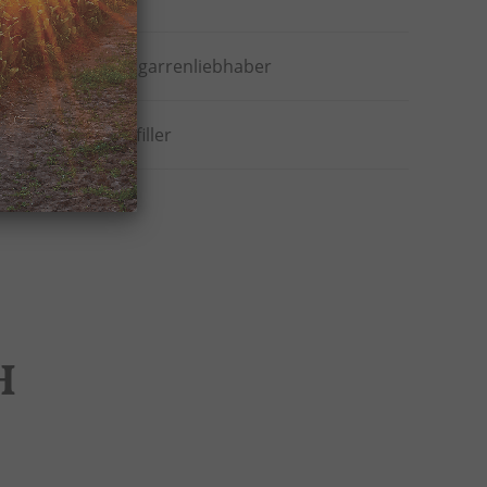
Alle Zigarrenliebhaber
Shortfiller
H