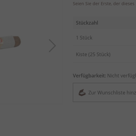
Seien Sie der Erste, der diese
Stückzahl
Artikel
1 Stück
für
gruppiertes
Produkt
Kiste (25 Stück)
Verfügbarkeit:
Nicht verfüg
Zur Wunschliste hin