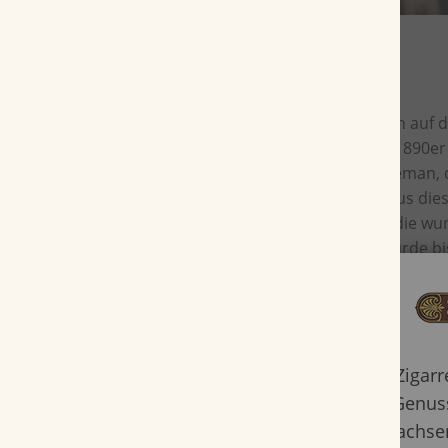
Die Serie der Fonseca Zigarren gründen sich auf d
Francisco Fonseca, der diese Marke in den 1890e
hat. Don Francisco war ein eleganter Gentleman, 
Zigarren diese Erscheinung geben wollte. Aus di
Zigarren mit Seidenpapier ummantelt, um die w
Deckblätter zu schützen. Diese Tradition wurde b
und wird nach wie vor bei allen Zigarren der Mark
Einlage und Umblätter der Zigarre kommen aus d
Eine herrliche Zigarre nach einer Mahlzeit. Wunde
Geschmack und der optimale, sommerliche Beglei
Weißwein. Die Cosacos haben einen Durchmesse
Zigar
einem 42 Ringmaß. Die Länge der Zigarre von 13
Genuss
anhaltenden Rauchgenuß.
Erwachsen