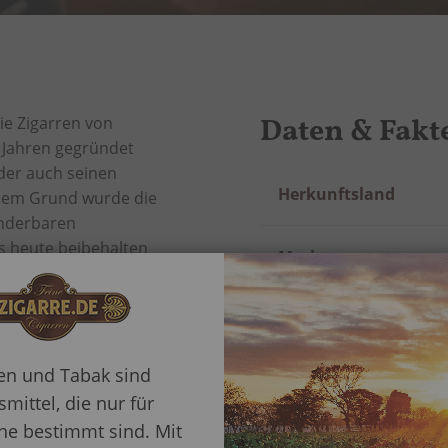
Daten & Fakt
ie Zigarren von
r Jahren gegründet
der auch seinen
Mehr
Herkunftsland
esem Grund wurde die
Information
underbaren
is heute beibehalten
Marke
e umgesetzt. Die
em Vuelta Abajo.
Länge
rbar leicht im
ter zu einem guten
r von 16,67mm,
ren und Tabak sind
Ringmaß
5mm verspricht einen
mittel, die nur für
e bestimmt sind. Mit
Rauchdauer in Minu