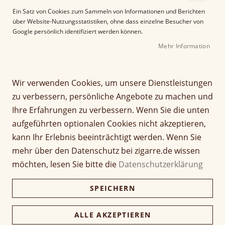
e
Ein Satz von Cookies zum Sammeln von Informationen und Berichten
r
über Website-Nutzungsstatistiken, ohne dass einzelne Besucher von
B
Google persönlich identifiziert werden können.
i
Mehr Information
l
d
g
Z
a
Wir verwenden Cookies, um unsere Dienstleistungen
Flor de Selva Maduro
u
l
zu verbessern, persönliche Angebote zu machen und
m
e
Tempo
Ihre Erfahrungen zu verbessern. Wenn Sie die unten
A
r
aufgeführten optionalen Cookies nicht akzeptieren,
n
i
Seien Sie der Erste, der dieses Produkt bewertet
f
e
kann Ihr Erlebnis beeinträchtigt werden. Wenn Sie
a
Artikel
s
mehr über den Datenschutz bei zigarre.de wissen
14,00 €
n
1 Stück
für
p
möchten, lesen Sie bitte die
Datenschutzerklärung
g
gruppiertes
r
d
Produkt
i
280,00 €
Kiste (20 Stück)
Nicht verfügbar
SPEICHERN
e
271,60 €
n
r
g
B
e
ALLE AKZEPTIEREN
i
Verfügbarkeit:
Lieferzeit ca. 2-3 Tage
n