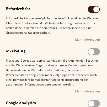
Erforderliche
Erforderliche Cookies ermöglichen die Kernfunktionalität der Website.
Ohne diese Cookies kann die Website nicht richtig funktionieren. Sie
Suche
helfen dabei, eine Website benutzbar zu machen, indem sie eine
Grundfunktionalität ermöglichen.
Mehr Information
Kostenloser Versand mit DHL ab
69.00€
.
Marketing
Startseite
Flor de Selva Maduro Tempo
Marketing-Cookies werden verwendet, um die Aktionen der Besucher
auf der Website zu verfolgen und zu sammeln. Cookies speichern
Z
Benutzerdaten und Verhaltensinformationen, die es den
u
Werbediensten ermöglichen, mehr Zielgruppen anzusprechen. Auch
m
eine individuellere Benutzererfahrung kann entsprechend der
E
gesammelten Informationen bereitgestellt werden.
n
Mehr Information
d
e
Google Analytics
d