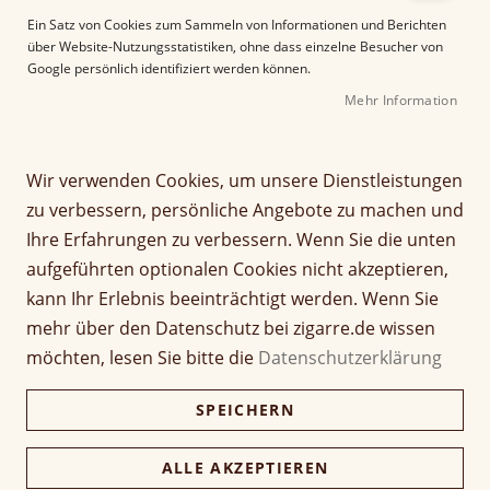
e
Ein Satz von Cookies zum Sammeln von Informationen und Berichten
r
über Website-Nutzungsstatistiken, ohne dass einzelne Besucher von
B
Google persönlich identifiziert werden können.
i
Mehr Information
l
d
g
Z
a
Wir verwenden Cookies, um unsere Dienstleistungen
Flachmann Set "Nature"
u
l
zu verbessern, persönliche Angebote zu machen und
m
e
Ihre Erfahrungen zu verbessern. Wenn Sie die unten
A
Seien Sie der Erste, der dieses Produkt bewertet
r
aufgeführten optionalen Cookies nicht akzeptieren,
n
14,50 €
i
f
e
kann Ihr Erlebnis beeinträchtigt werden. Wenn Sie
inkl. MwSt, zzgl.
Versandkosten
a
s
mehr über den Datenschutz bei zigarre.de wissen
n
p
möchten, lesen Sie bitte die
Datenschutzerklärung
Verfügbarkeit:
Nicht verfügbar
g
r
d
i
Menge
SPEICHERN
e
n
r
g
B
e
ALLE AKZEPTIEREN
i
n