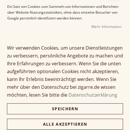
e
Ein Satz von Cookies zum Sammeln von Informationen und Berichten
r
über Website-Nutzungsstatistiken, ohne dass einzelne Besucher von
B
Google persönlich identifiziert werden können.
i
Mehr Information
l
d
g
Z
a
Wir verwenden Cookies, um unsere Dienstleistungen
Don Zuarin Edicion
u
l
zu verbessern, persönliche Angebote zu machen und
m
e
Privada Petit
Ihre Erfahrungen zu verbessern. Wenn Sie die unten
A
r
aufgeführten optionalen Cookies nicht akzeptieren,
n
i
Seien Sie der Erste, der dieses Produkt bewertet
f
e
kann Ihr Erlebnis beeinträchtigt werden. Wenn Sie
a
Artikel
s
mehr über den Datenschutz bei zigarre.de wissen
5,40 €
n
1 Stück
für
p
möchten, lesen Sie bitte die
Datenschutzerklärung
g
gruppiertes
r
d
Produkt
i
162,00 €
Kiste (30 Stück)
SPEICHERN
e
157,14 €
n
r
g
B
e
ALLE AKZEPTIEREN
i
Verfügbarkeit:
Lieferzeit ca. 2-3 Tage
n