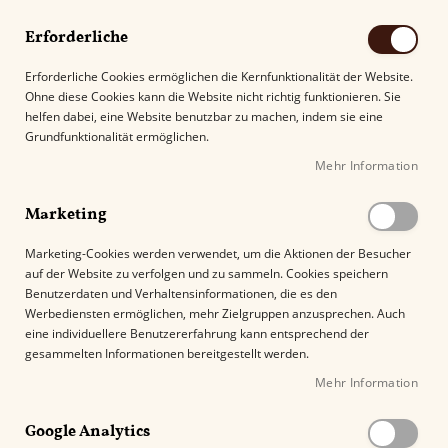
Erforderliche
Erforderliche Cookies ermöglichen die Kernfunktionalität der Website.
Ohne diese Cookies kann die Website nicht richtig funktionieren. Sie
Suche
helfen dabei, eine Website benutzbar zu machen, indem sie eine
Grundfunktionalität ermöglichen.
Mehr Information
Kostenloser Versand mit DHL ab
69.00€
.
Marketing
Startseite
Don Zuarin Edicion Privada Petit
Marketing-Cookies werden verwendet, um die Aktionen der Besucher
auf der Website zu verfolgen und zu sammeln. Cookies speichern
Z
Benutzerdaten und Verhaltensinformationen, die es den
u
Werbediensten ermöglichen, mehr Zielgruppen anzusprechen. Auch
m
eine individuellere Benutzererfahrung kann entsprechend der
E
gesammelten Informationen bereitgestellt werden.
n
Mehr Information
d
e
Google Analytics
d