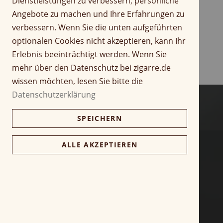
Dienstleistungen zu verbessern, persönliche
r
Z
Angebote zu machen und Ihre Erfahrungen zu
i
u
verbessern. Wenn Sie die unten aufgeführten
n
m
optionalen Cookies nicht akzeptieren, kann Ihr
g
A
Erlebnis beeinträchtigt werden. Wenn Sie
e
n
n
f
mehr über den Datenschutz bei zigarre.de
a
wissen möchten, lesen Sie bitte die
n
Datenschutzerklärung
g
d
SPEICHERN
e
r
B
ALLE AKZEPTIEREN
i
l
d
g
a
l
e