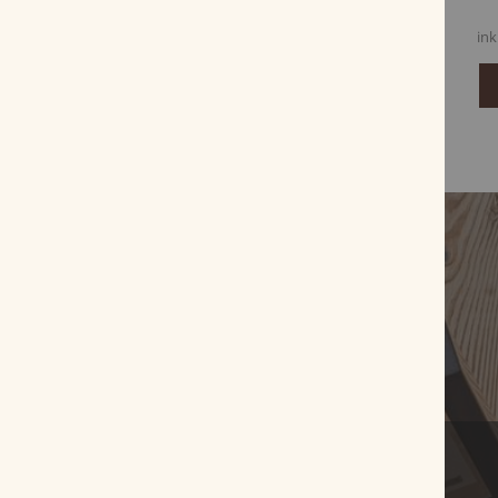
17,80 €
17,27 €
inkl. MwSt, zzgl.
Versandkosten
ink
Zum Produkt