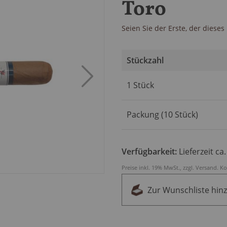
Toro
Seien Sie der Erste, der diese
Stückzahl
Artikel
1 Stück
für
gruppiertes
Produkt
Packung (10 Stück)
Verfügbarkeit:
Lieferzeit ca
Preise inkl. 19% MwSt., zzgl.
Versand
.
Ko
Zur Wunschliste hin