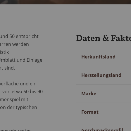
Daten & Fakt
und 50 entspricht
garren werden
istik
Mehr
Herkunftsland
Umblatt und Einlage
Information
t sind.
Herstellungsland
berfläche und ein
von etwa 60 bis 90
Marke
omenspiel mit
von der typischen
Format
Geschmacksprofil