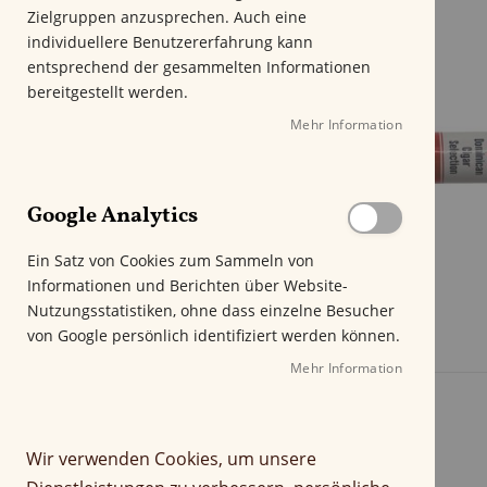
m
Zielgruppen anzusprechen. Auch eine
E
individuellere Benutzererfahrung kann
n
entsprechend der gesammelten Informationen
d
bereitgestellt werden.
e
Mehr Information
d
e
r
B
Google Analytics
i
l
Ein Satz von Cookies zum Sammeln von
d
Informationen und Berichten über Website-
g
Nutzungsstatistiken, ohne dass einzelne Besucher
a
von Google persönlich identifiziert werden können.
l
e
Mehr Information
r
i
e
Wir verwenden Cookies, um unsere
s
p