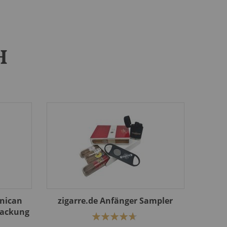
H
nican
zigarre.de Anfänger Sampler
 Packung
Bewertung:
94%