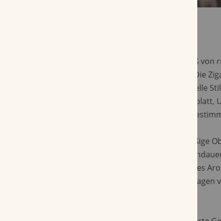
Mit etwa 15,2 cm Länge und einem Ringmaß von r
diese Zigarre dem typischen Toro-Format. Die Zi
handgefertigt und verkörpern die traditionelle Stil
dominikanischer Longfiller, bei denen Deckblatt, 
auf ein mild-harmonisches Rauchprofil abgestimm
Der Aufbau der Zigarre zeigt eine gleichmäßige O
angenehmes Zugverhalten. Über eine Rauchdauer 
Minuten entfaltet der Toro ein ausgewogenes Ar
dezenten Holz- und grasigen Akzenten, getragen 
Sanftheit dominikanischer Tabake.