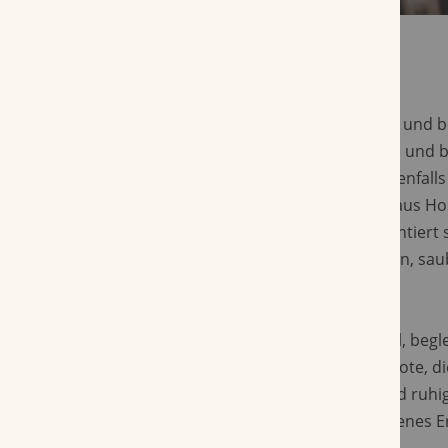
Die Zigarre misst etwa 12,7 cm in der Länge und b
von 52. Ihr Deckblatt stammt aus Honduras und b
Connecticut-Tabak. Das Umblatt kommt ebenfall
(Broadleaf) und die Einlage enthält Tabake aus H
Nicaragua (Jalapa, Jamastrán). Visuell präsentiert
einem gleichmäßigen mittelbraunen Farbton, saub
und angenehmer Festigkeit beim Anfassen.
Geschmacklich zeigt sich ein cremiges Profil, begle
und Erdtönen und einer dezenten Gewürznote, die
entfaltet. Der Zugverlauf ist gleichmäßig und ruhi
so bietet die Zigarre ein rundum ausgewogenes E