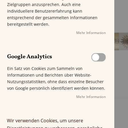
m
Zielgruppen anzusprechen. Auch eine
E
individuellere Benutzererfahrung kann
n
entsprechend der gesammelten Informationen
d
bereitgestellt werden.
e
Mehr Information
d
e
r
B
Google Analytics
i
l
Ein Satz von Cookies zum Sammeln von
d
Informationen und Berichten über Website-
g
Nutzungsstatistiken, ohne dass einzelne Besucher
a
von Google persönlich identifiziert werden können.
l
e
Mehr Information
r
i
e
Wir verwenden Cookies, um unsere
s
p