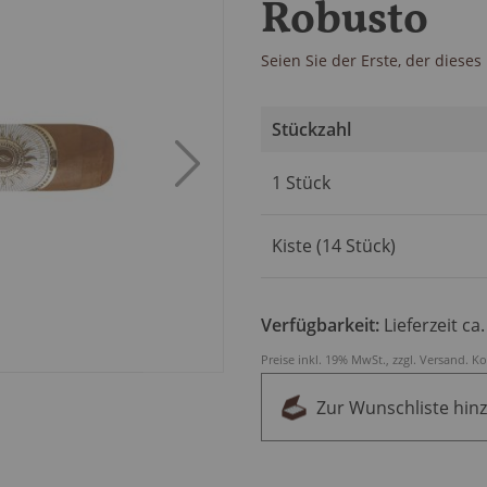
Robusto
Seien Sie der Erste, der diese
Stückzahl
Artikel
1 Stück
für
gruppiertes
Produkt
Kiste (14 Stück)
Verfügbarkeit:
Lieferzeit ca
Preise inkl. 19% MwSt., zzgl.
Versand
.
Ko
Zur Wunschliste hin