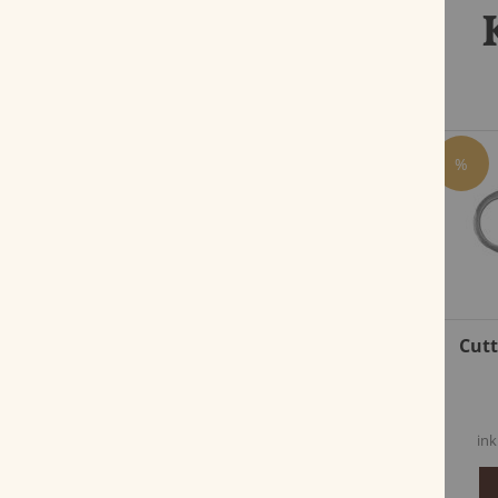
%
%
Cohiba Short
Cutt
Bewertung:
90%
17,80 €
17,27 €
inkl. MwSt, zzgl.
Versandkosten
ink
Zum Produkt