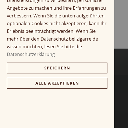
Dienstleistungen zu verbessern, persönliche
r
Z
Angebote zu machen und Ihre Erfahrungen zu
i
u
verbessern. Wenn Sie die unten aufgeführten
n
m
optionalen Cookies nicht akzeptieren, kann Ihr
g
A
Erlebnis beeinträchtigt werden. Wenn Sie
e
n
n
f
mehr über den Datenschutz bei zigarre.de
a
wissen möchten, lesen Sie bitte die
n
Datenschutzerklärung
g
d
SPEICHERN
e
r
B
ALLE AKZEPTIEREN
i
l
d
g
a
l
e