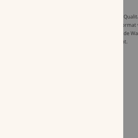
überladen noch flach wirkt.
Wenn Sie eine Zigarre wählen möchten, die Quali
Handwerkskunst in einem mittelkräftigen Format v
Dios del Sol El Principio Robusto die passende Wahl
Begleiter für den bewussten Genussmoment.