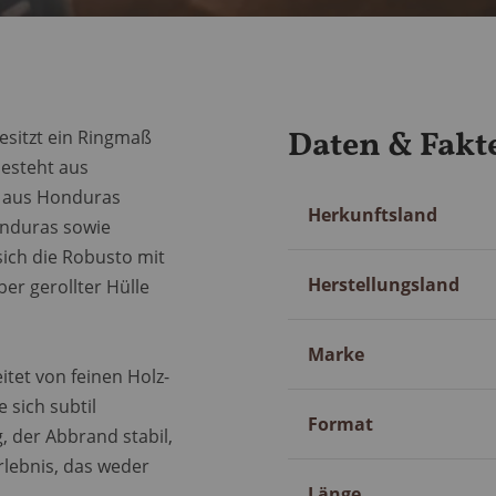
Daten & Fakt
esitzt ein Ringmaß
esteht aus
s aus Honduras
Mehr
Herkunftsland
onduras sowie
Information
 sich die Robusto mit
Herstellungsland
er gerollter Hülle
Marke
itet von feinen Holz-
 sich subtil
Format
g, der Abbrand stabil,
rlebnis, das weder
Länge