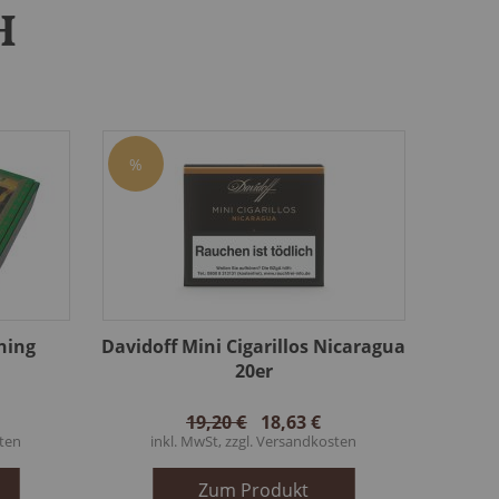
H
%
rning
Davidoff Mini Cigarillos Nicaragua
20er
19,20 €
18,63 €
ten
inkl. MwSt, zzgl.
Versandkosten
Zum Produkt