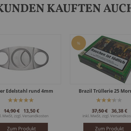
KUNDEN KAUFTEN AUC
%
er Edelstahl rund 4mm
Brazil Trüllerie 25 Mo
Bewertung:
Bewertung:
100%
67%
14,90 €
13,50 €
37,50 €
36,38 €
l. MwSt, zzgl.
Versandkosten
inkl. MwSt, zzgl.
Versandkos
Zum Produkt
Zum Produkt