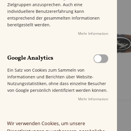
m
Zielgruppen anzusprechen. Auch eine
E
individuellere Benutzererfahrung kann
n
entsprechend der gesammelten Informationen
d
bereitgestellt werden.
e
Mehr Information
d
e
r
B
Google Analytics
i
l
Ein Satz von Cookies zum Sammeln von
d
Informationen und Berichten über Website-
g
Nutzungsstatistiken, ohne dass einzelne Besucher
a
von Google persönlich identifiziert werden können.
l
e
Mehr Information
r
i
e
Wir verwenden Cookies, um unsere
s
p