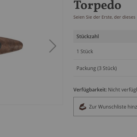
Torpedo
Seien Sie der Erste, der diese
Stückzahl
Artikel
1 Stück
für
gruppiertes
Produkt
Packung (3 Stück)
Verfügbarkeit:
Nicht verfüg
Zur Wunschliste hin