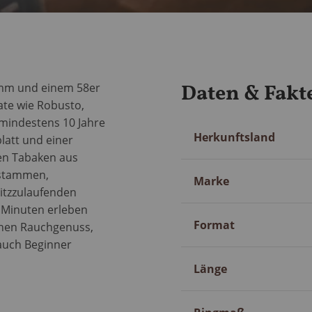
Daten & Fakt
2mm und einem 58er
ate wie Robusto,
mindestens 10 Jahre
Mehr
Herkunftsland
latt und einer
Information
en Tabaken aus
 stammen,
Marke
pitzzulaufenden
 Minuten erleben
Format
enen Rauchgenuss,
auch Beginner
Länge