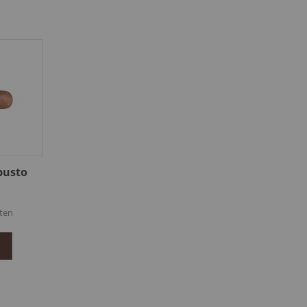
busto
ten