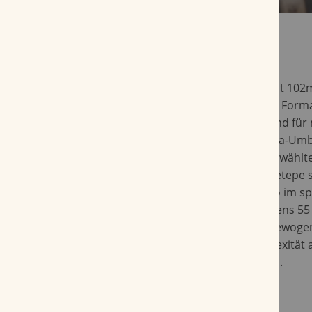
Die Davidoff Nicaragua Gran Torpedo ist mit 10
Ringmaß eine Vitola abseits der alltäglichen Form
Toro oder Corona. Mit einem makellosen und für 
ausgereiften Rosado-Deckblatt, einem Jalapa-Umb
exklusiven Tabakeinlage mit sorgsam ausgewählt
Nicaragua, die aus Estelí, Condega und Ometepe
präsentiert sich diese wunderbare Figurado im s
Format. Mit einer Rauchdauer von mindestens 55
Aficionados einen mittelkräftigen und ausgewog
der mit einer sensationellen Aromenkomplexität 
überzeugt zu einer Gran Torpedo zu greifen.