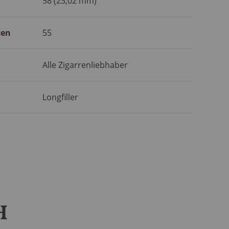
58 (23,02 mm)
ten
55
Alle Zigarrenliebhaber
Longfiller
H