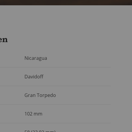
en
Nicaragua
Davidoff
Gran Torpedo
102 mm