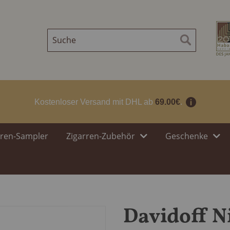
Suche
Suche
Kostenloser Versand mit DHL ab
69.00€
.
rren-Sampler
Zigarren-Zubehör
Geschenke
Davidoff N