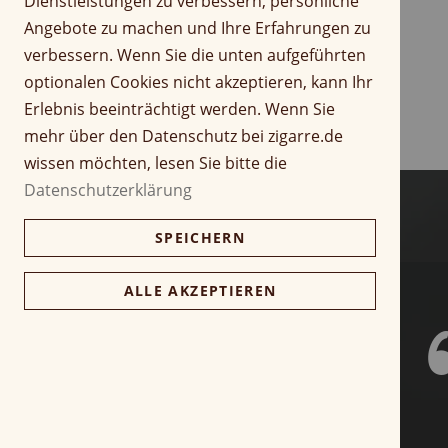
Dienstleistungen zu verbessern, persönliche
r
Z
Angebote zu machen und Ihre Erfahrungen zu
i
u
verbessern. Wenn Sie die unten aufgeführten
n
m
optionalen Cookies nicht akzeptieren, kann Ihr
g
A
Erlebnis beeinträchtigt werden. Wenn Sie
e
n
n
f
mehr über den Datenschutz bei zigarre.de
a
wissen möchten, lesen Sie bitte die
n
Datenschutzerklärung
g
d
SPEICHERN
e
r
B
ALLE AKZEPTIEREN
i
l
d
g
a
l
e