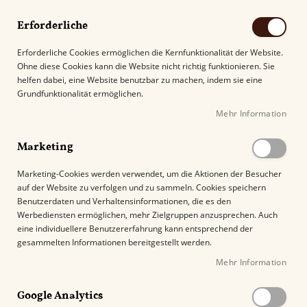
Erforderliche
Erforderliche Cookies ermöglichen die Kernfunktionalität der Website.
Ohne diese Cookies kann die Website nicht richtig funktionieren. Sie
Suche
helfen dabei, eine Website benutzbar zu machen, indem sie eine
Grundfunktionalität ermöglichen.
Mehr Information
Kostenloser Versand mit DHL ab
69.00€
.
Marketing
Startseite
Davidoff Grand Cru No. 5
Marketing-Cookies werden verwendet, um die Aktionen der Besucher
auf der Website zu verfolgen und zu sammeln. Cookies speichern
Z
Benutzerdaten und Verhaltensinformationen, die es den
u
Werbediensten ermöglichen, mehr Zielgruppen anzusprechen. Auch
m
eine individuellere Benutzererfahrung kann entsprechend der
E
gesammelten Informationen bereitgestellt werden.
n
Mehr Information
d
e
Google Analytics
d