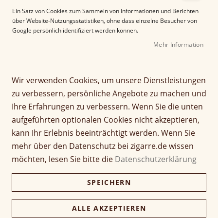
e
Ein Satz von Cookies zum Sammeln von Informationen und Berichten
r
über Website-Nutzungsstatistiken, ohne dass einzelne Besucher von
B
Google persönlich identifiziert werden können.
i
Mehr Information
l
d
g
Z
a
Wir verwenden Cookies, um unsere Dienstleistungen
Davidoff Grand Cru No. 5
u
l
zu verbessern, persönliche Angebote zu machen und
m
e
Ihre Erfahrungen zu verbessern. Wenn Sie die unten
Bewertung:
A
r
93
100
% of
aufgeführten optionalen Cookies nicht akzeptieren,
n
i
Artikel
f
e
kann Ihr Erlebnis beeinträchtigt werden. Wenn Sie
15,50 €
1 Stück
für
a
s
mehr über den Datenschutz bei zigarre.de wissen
gruppiertes
n
p
Produkt
möchten, lesen Sie bitte die
Datenschutzerklärung
77,50 €
g
r
Packung (5 Stück)
75,17 €
d
i
SPEICHERN
e
n
387,50 €
r
Kiste (25 Stück)
g
375,87 €
B
e
ALLE AKZEPTIEREN
i
n