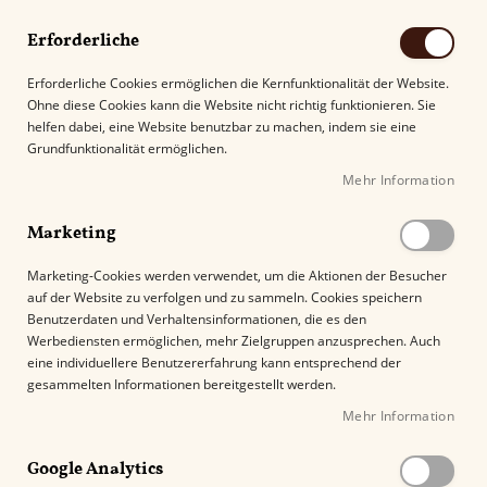
Erforderliche
Erforderliche Cookies ermöglichen die Kernfunktionalität der Website.
Ohne diese Cookies kann die Website nicht richtig funktionieren. Sie
Suche
helfen dabei, eine Website benutzbar zu machen, indem sie eine
Grundfunktionalität ermöglichen.
Mehr Information
Kostenloser Versand mit DHL ab
69.00€
.
Marketing
Startseite
Davidoff Grand Cru No. 2
Marketing-Cookies werden verwendet, um die Aktionen der Besucher
auf der Website zu verfolgen und zu sammeln. Cookies speichern
Z
Benutzerdaten und Verhaltensinformationen, die es den
u
Werbediensten ermöglichen, mehr Zielgruppen anzusprechen. Auch
m
eine individuellere Benutzererfahrung kann entsprechend der
E
gesammelten Informationen bereitgestellt werden.
n
Mehr Information
d
e
Google Analytics
d