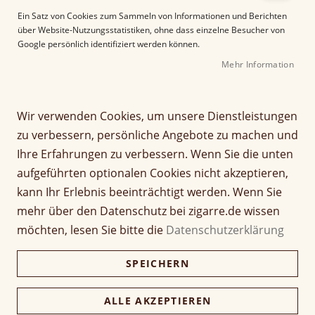
e
Ein Satz von Cookies zum Sammeln von Informationen und Berichten
r
über Website-Nutzungsstatistiken, ohne dass einzelne Besucher von
B
Google persönlich identifiziert werden können.
i
Mehr Information
l
d
g
Z
a
Wir verwenden Cookies, um unsere Dienstleistungen
Davidoff Grand Cru No. 2
u
l
zu verbessern, persönliche Angebote zu machen und
m
e
Ihre Erfahrungen zu verbessern. Wenn Sie die unten
A
Seien Sie der Erste, der dieses Produkt bewertet
r
aufgeführten optionalen Cookies nicht akzeptieren,
n
i
Artikel
f
e
kann Ihr Erlebnis beeinträchtigt werden. Wenn Sie
21,40 €
1 Stück
für
a
s
mehr über den Datenschutz bei zigarre.de wissen
gruppiertes
n
p
Produkt
107,00 €
möchten, lesen Sie bitte die
Datenschutzerklärung
g
Packung (5 Stück)
r
103,79 €
d
i
SPEICHERN
e
n
535,00 €
Kiste (25 Stück)
r
g
518,95 €
B
e
ALLE AKZEPTIEREN
i
n