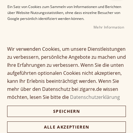
e
Ein Satz von Cookies zum Sammeln von Informationen und Berichten
r
über Website-Nutzungsstatistiken, ohne dass einzelne Besucher von
B
Google persönlich identifiziert werden können.
i
Mehr Information
l
d
Z
Davidoff Club Cigarillos
g
u
a
m
Wir verwenden Cookies, um unsere Dienstleistungen
l
A
Seien Sie der Erste, der dieses Produkt bewertet
zu verbessern, persönliche Angebote zu machen und
e
n
Artikel
Ihre Erfahrungen zu verbessern. Wenn Sie die unten
12,20 €
r
f
Packung (10 Stück)
für
11,83 €
aufgeführten optionalen Cookies nicht akzeptieren,
i
a
gruppiertes
e
n
kann Ihr Erlebnis beeinträchtigt werden. Wenn Sie
Produkt
s
g
mehr über den Datenschutz bei zigarre.de wissen
Verfügbarkeit:
Lieferzeit ca. 2-3 Tage
p
d
möchten, lesen Sie bitte die
Datenschutzerklärung
r
e
Preise inkl. 19% MwSt., zzgl.
Versand
.
i
r
Kostenloser DHL-Versand ab 69 € Bestellwert!
SPEICHERN
n
B
In den Warenkorb
g
i
e
l
ALLE AKZEPTIEREN
n
d