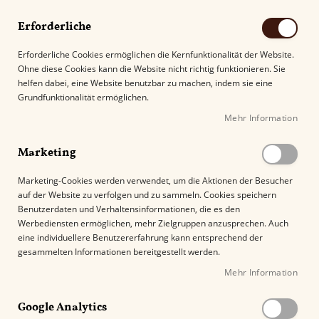
Erforderliche
Erforderliche Cookies ermöglichen die Kernfunktionalität der Website.
Ohne diese Cookies kann die Website nicht richtig funktionieren. Sie
Suche
helfen dabei, eine Website benutzbar zu machen, indem sie eine
Grundfunktionalität ermöglichen.
Mehr Information
Kostenloser Versand mit DHL ab
69.00€
.
Marketing
Startseite
Davidoff Club Cigarillos
Marketing-Cookies werden verwendet, um die Aktionen der Besucher
auf der Website zu verfolgen und zu sammeln. Cookies speichern
Z
Benutzerdaten und Verhaltensinformationen, die es den
u
Werbediensten ermöglichen, mehr Zielgruppen anzusprechen. Auch
m
eine individuellere Benutzererfahrung kann entsprechend der
E
gesammelten Informationen bereitgestellt werden.
n
Mehr Information
d
e
Google Analytics
d