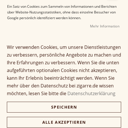
e
Ein Satz von Cookies zum Sammeln von Informationen und Berichten
r
über Website-Nutzungsstatistiken, ohne dass einzelne Besucher von
B
Google persönlich identifiziert werden können.
i
Mehr Information
l
d
g
Z
a
Wir verwenden Cookies, um unsere Dienstleistungen
Crowned Heads Mil Dias
u
l
zu verbessern, persönliche Angebote zu machen und
m
e
Maduro Topes
Ihre Erfahrungen zu verbessern. Wenn Sie die unten
A
r
aufgeführten optionalen Cookies nicht akzeptieren,
n
i
Seien Sie der Erste, der dieses Produkt bewertet
f
e
kann Ihr Erlebnis beeinträchtigt werden. Wenn Sie
a
Artikel
s
mehr über den Datenschutz bei zigarre.de wissen
13,50 €
n
1 Stück
für
p
möchten, lesen Sie bitte die
Datenschutzerklärung
g
gruppiertes
r
d
Produkt
i
270,00 €
Kiste (20 Stück)
SPEICHERN
e
261,90 €
n
r
g
B
e
ALLE AKZEPTIEREN
i
Verfügbarkeit:
Lieferzeit ca. 2-3 Tage
n