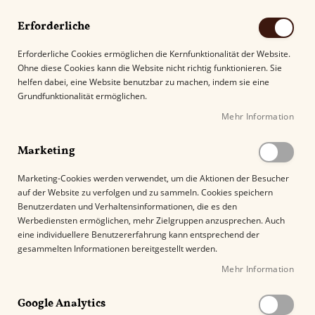
Erforderliche
Erforderliche Cookies ermöglichen die Kernfunktionalität der Website.
Ohne diese Cookies kann die Website nicht richtig funktionieren. Sie
Suche
helfen dabei, eine Website benutzbar zu machen, indem sie eine
Grundfunktionalität ermöglichen.
Mehr Information
Kostenloser Versand mit DHL ab
69.00€
.
Marketing
Startseite
Crowned Heads Mil Dias Maduro Topes
Marketing-Cookies werden verwendet, um die Aktionen der Besucher
auf der Website zu verfolgen und zu sammeln. Cookies speichern
Z
Benutzerdaten und Verhaltensinformationen, die es den
u
Werbediensten ermöglichen, mehr Zielgruppen anzusprechen. Auch
m
eine individuellere Benutzererfahrung kann entsprechend der
E
gesammelten Informationen bereitgestellt werden.
n
Mehr Information
d
e
Google Analytics
d