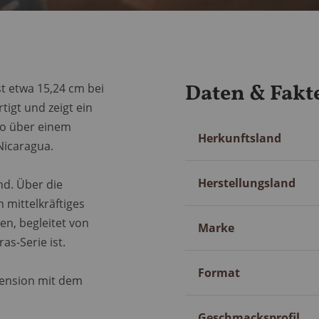
Daten & Fakt
st etwa 15,24 cm bei
tigt und zeigt ein
ko über einem
Mehr
Herkunftsland
Nicaragua.
Information
Herstellungsland
nd. Über die
 mittelkräftiges
en, begleitet von
Marke
as-Serie ist.
Format
imension mit dem
Geschmacksprofil