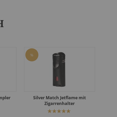
H
%
mpler
Silver Match Jetflame mit
Zigarrenhalter
Bewertung:
100%