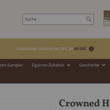
Suche
Suche
Kostenloser Versand mit DHL ab
69.00€
.
rren-Sampler
Zigarren-Zubehör
Geschenke
Crowned He