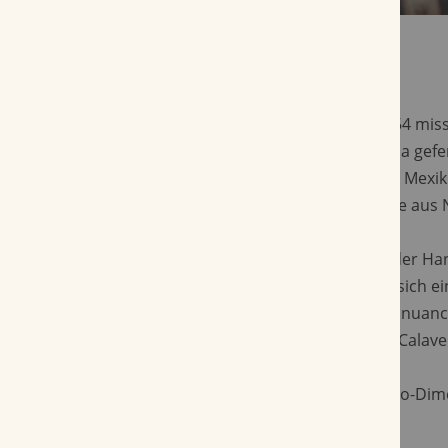
Die Las Calaveras Edición Limitada 2025 LC54 mis
einem Ringmaß von 54. Sie wird in Nicaragua gefer
gut verarbeitetes San Andrés-Deckblatt aus Mexi
nicaraguanischen Umblatt und einer Einlage aus 
Die Zigarre wirkt robust und liegt solide in der Ha
Rauchdauer von etwa 90 Minuten entfaltet sich ein
Profil mit Noten von Holz, Kaffee und Kakaonuanc
einer würzigen Tiefe, die typisch für die Las Calaver
Diese limitierte Vitola vereint klassische Toro-D
Charakter einer Jahres-Limited Edition.