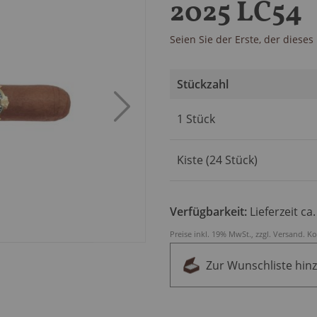
2025 LC54
Seien Sie der Erste, der diese
Stückzahl
Artikel
1 Stück
für
gruppiertes
Produkt
Kiste (24 Stück)
Verfügbarkeit:
Lieferzeit ca
Preise inkl. 19% MwSt., zzgl.
Versand
.
Ko
Zur Wunschliste hin