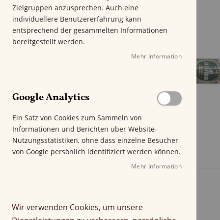
m
Zielgruppen anzusprechen. Auch eine
E
individuellere Benutzererfahrung kann
n
entsprechend der gesammelten Informationen
d
bereitgestellt werden.
e
Mehr Information
d
e
r
B
Google Analytics
i
l
Ein Satz von Cookies zum Sammeln von
d
Informationen und Berichten über Website-
g
Nutzungsstatistiken, ohne dass einzelne Besucher
a
von Google persönlich identifiziert werden können.
l
e
Mehr Information
r
i
e
Wir verwenden Cookies, um unsere
s
p