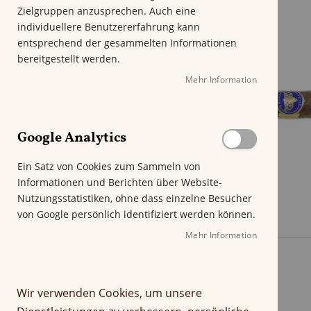
m
Zielgruppen anzusprechen. Auch eine
E
individuellere Benutzererfahrung kann
n
entsprechend der gesammelten Informationen
d
bereitgestellt werden.
e
Mehr Information
d
e
r
B
Google Analytics
i
l
Ein Satz von Cookies zum Sammeln von
d
Informationen und Berichten über Website-
g
Nutzungsstatistiken, ohne dass einzelne Besucher
a
von Google persönlich identifiziert werden können.
l
e
Mehr Information
r
i
e
Wir verwenden Cookies, um unsere
s
p