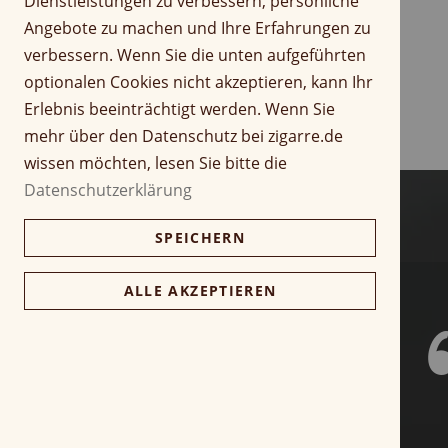
Dienstleistungen zu verbessern, persönliche
r
Z
Angebote zu machen und Ihre Erfahrungen zu
i
u
verbessern. Wenn Sie die unten aufgeführten
n
m
optionalen Cookies nicht akzeptieren, kann Ihr
g
A
Erlebnis beeinträchtigt werden. Wenn Sie
e
n
n
f
mehr über den Datenschutz bei zigarre.de
a
wissen möchten, lesen Sie bitte die
n
Datenschutzerklärung
g
d
SPEICHERN
e
r
B
ALLE AKZEPTIEREN
i
l
d
g
a
l
e