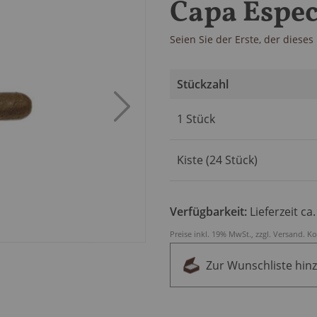
Capa Espec
Seien Sie der Erste, der diese
Stückzahl
Artikel
1 Stück
für
gruppiertes
Produkt
Kiste (24 Stück)
Verfügbarkeit:
Lieferzeit ca
Preise inkl. 19% MwSt., zzgl.
Versand
.
Ko
Zur Wunschliste hin