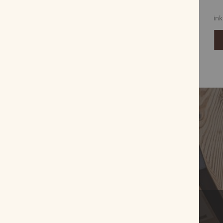
15,90 €
Grundpreis: 318,00 € / kg
inkl. MwSt, zzgl.
Versandkosten
ink
Zum Produkt