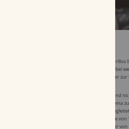
Die Four Kicks Capa Especial wird in E.P. Carrillo
Tabacalera Alianza per Hand hergestellt. Dabei w
nicaraguanische und ecuadorianische Blätter zur
und Deckblätter verwendet.
Durch die Mischung aus dominikanischen und ni
Tabaken kommt ein warmes, vielfältiges Aroma zu
durch die Noten von Erde und Gewürzen begleitet
Especial Robusto siedelt sich bei einer Länge v
Ringmaß von 50 an, was für eine Rauchdauer von 