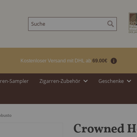
Suche
Suche
Kostenloser Versand mit DHL ab
69.00€
.
rren-Sampler
Zigarren-Zubehör
Geschenke
obusto
Crowned He