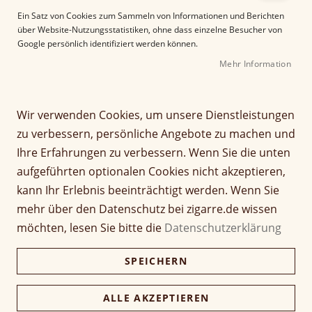
e
Ein Satz von Cookies zum Sammeln von Informationen und Berichten
r
über Website-Nutzungsstatistiken, ohne dass einzelne Besucher von
B
Google persönlich identifiziert werden können.
i
Mehr Information
l
d
Z
Colibri Slide II in
g
u
a
m
Wir verwenden Cookies, um unsere Dienstleistungen
verschiedenen Farben
l
A
zu verbessern, persönliche Angebote zu machen und
e
n
Ihre Erfahrungen zu verbessern. Wenn Sie die unten
Seien Sie der Erste, der dieses Produkt bewertet
r
f
aufgeführten optionalen Cookies nicht akzeptieren,
i
a
89,00 €
e
n
83,90 €
kann Ihr Erlebnis beeinträchtigt werden. Wenn Sie
s
g
mehr über den Datenschutz bei zigarre.de wissen
inkl. MwSt, zzgl.
Versandkosten
p
d
möchten, lesen Sie bitte die
Datenschutzerklärung
r
e
Farbe
i
r
SPEICHERN
n
B
g
i
e
l
ALLE AKZEPTIEREN
Verfügbarkeit:
Lieferzeit ca. 2-3 Tage
n
d