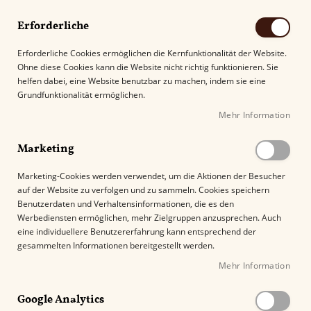
Erforderliche
Erforderliche Cookies ermöglichen die Kernfunktionalität der Website.
Ohne diese Cookies kann die Website nicht richtig funktionieren. Sie
Suche
helfen dabei, eine Website benutzbar zu machen, indem sie eine
Grundfunktionalität ermöglichen.
Mehr Information
Kostenloser Versand mit DHL ab
69.00€
.
Marketing
Startseite
Colibri Slide II in verschiedenen Farben
Marketing-Cookies werden verwendet, um die Aktionen der Besucher
auf der Website zu verfolgen und zu sammeln. Cookies speichern
Z
Benutzerdaten und Verhaltensinformationen, die es den
u
%
Werbediensten ermöglichen, mehr Zielgruppen anzusprechen. Auch
m
eine individuellere Benutzererfahrung kann entsprechend der
E
gesammelten Informationen bereitgestellt werden.
n
Mehr Information
d
e
Google Analytics
d