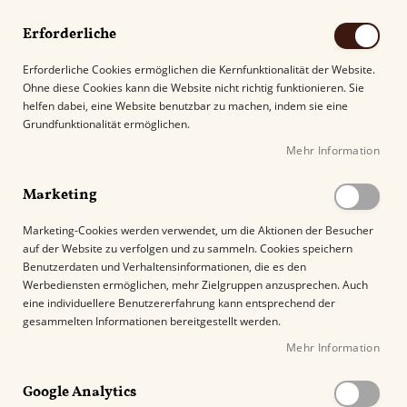
Erforderliche
Erforderliche Cookies ermöglichen die Kernfunktionalität der Website.
Ohne diese Cookies kann die Website nicht richtig funktionieren. Sie
Suche
helfen dabei, eine Website benutzbar zu machen, indem sie eine
Grundfunktionalität ermöglichen.
Mehr Information
Kostenloser Versand mit DHL ab
69.00€
.
Marketing
Startseite
Colibri Humidor Rally
Marketing-Cookies werden verwendet, um die Aktionen der Besucher
auf der Website zu verfolgen und zu sammeln. Cookies speichern
Z
Benutzerdaten und Verhaltensinformationen, die es den
u
%
Werbediensten ermöglichen, mehr Zielgruppen anzusprechen. Auch
m
eine individuellere Benutzererfahrung kann entsprechend der
E
gesammelten Informationen bereitgestellt werden.
n
Mehr Information
d
e
Google Analytics
d