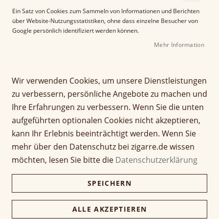
e
Ein Satz von Cookies zum Sammeln von Informationen und Berichten
r
über Website-Nutzungsstatistiken, ohne dass einzelne Besucher von
B
Google persönlich identifiziert werden können.
i
Mehr Information
l
d
Z
Colibri Humidor Rally
g
u
a
m
Wir verwenden Cookies, um unsere Dienstleistungen
l
A
Seien Sie der Erste, der dieses Produkt bewertet
zu verbessern, persönliche Angebote zu machen und
e
n
599,00 €
Ihre Erfahrungen zu verbessern. Wenn Sie die unten
r
f
579,00 €
aufgeführten optionalen Cookies nicht akzeptieren,
i
a
e
n
inkl. MwSt, zzgl.
Versandkosten
kann Ihr Erlebnis beeinträchtigt werden. Wenn Sie
s
g
mehr über den Datenschutz bei zigarre.de wissen
p
d
Farbe
möchten, lesen Sie bitte die
Datenschutzerklärung
r
e
i
r
SPEICHERN
n
B
g
i
Verfügbarkeit:
Lieferzeit ca. 2-3 Tage
e
l
ALLE AKZEPTIEREN
n
d