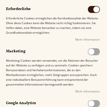
Erforderliche
Erforderliche Cookies ermöglichen die Kernfunktionalität der Website.
Ohne diese Cookies kann die Website nicht richtig funktionieren. Sie
Suche
helfen dabei, eine Website benutzbar zu machen, indem sie eine
Grundfunktionalität ermöglichen.
Mehr Information
Kostenloser Versand mit DHL ab
69.00€
.
Marketing
Startseite
Colibri Cutter easy cut black/blue
Marketing-Cookies werden verwendet, um die Aktionen der Besucher
auf der Website zu verfolgen und zu sammeln. Cookies speichern
Z
Benutzerdaten und Verhaltensinformationen, die es den
u
Werbediensten ermöglichen, mehr Zielgruppen anzusprechen. Auch
m
eine individuellere Benutzererfahrung kann entsprechend der
E
gesammelten Informationen bereitgestellt werden.
n
Mehr Information
d
e
Google Analytics
d