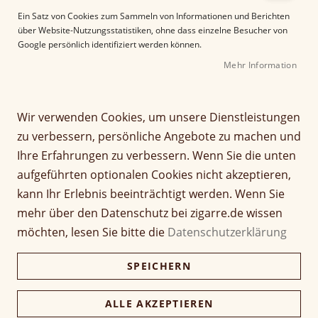
e
Ein Satz von Cookies zum Sammeln von Informationen und Berichten
r
über Website-Nutzungsstatistiken, ohne dass einzelne Besucher von
B
Google persönlich identifiziert werden können.
i
Mehr Information
l
d
g
Z
a
Wir verwenden Cookies, um unsere Dienstleistungen
Colibri Cutter easy cut
u
l
zu verbessern, persönliche Angebote zu machen und
m
e
black/blue
Ihre Erfahrungen zu verbessern. Wenn Sie die unten
A
r
aufgeführten optionalen Cookies nicht akzeptieren,
n
i
Seien Sie der Erste, der dieses Produkt bewertet
f
e
kann Ihr Erlebnis beeinträchtigt werden. Wenn Sie
48,00 €
a
s
mehr über den Datenschutz bei zigarre.de wissen
n
p
inkl. MwSt, zzgl.
Versandkosten
möchten, lesen Sie bitte die
Datenschutzerklärung
g
r
d
i
Verfügbarkeit:
Nicht verfügbar
SPEICHERN
e
n
r
g
Menge
B
e
ALLE AKZEPTIEREN
i
n