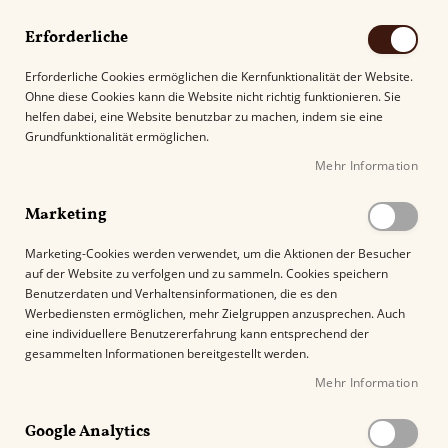
Erforderliche
Erforderliche Cookies ermöglichen die Kernfunktionalität der Website.
Ohne diese Cookies kann die Website nicht richtig funktionieren. Sie
Suche
helfen dabei, eine Website benutzbar zu machen, indem sie eine
Grundfunktionalität ermöglichen.
Mehr Information
Kostenloser Versand mit DHL ab
69.00€
.
Marketing
Startseite
Cohiba Talisman EDL 2017
Marketing-Cookies werden verwendet, um die Aktionen der Besucher
auf der Website zu verfolgen und zu sammeln. Cookies speichern
Z
Benutzerdaten und Verhaltensinformationen, die es den
u
Werbediensten ermöglichen, mehr Zielgruppen anzusprechen. Auch
m
eine individuellere Benutzererfahrung kann entsprechend der
E
gesammelten Informationen bereitgestellt werden.
n
Mehr Information
d
e
Google Analytics
d