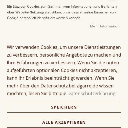
e
Ein Satz von Cookies zum Sammeln von Informationen und Berichten
r
über Website-Nutzungsstatistiken, ohne dass einzelne Besucher von
B
Google persönlich identifiziert werden können.
i
Mehr Information
l
d
g
Z
a
Wir verwenden Cookies, um unsere Dienstleistungen
Cohiba Talisman EDL
u
l
zu verbessern, persönliche Angebote zu machen und
m
e
2017
Ihre Erfahrungen zu verbessern. Wenn Sie die unten
A
r
aufgeführten optionalen Cookies nicht akzeptieren,
n
i
Seien Sie der Erste, der dieses Produkt bewertet
f
e
kann Ihr Erlebnis beeinträchtigt werden. Wenn Sie
a
Artikel
s
mehr über den Datenschutz bei zigarre.de wissen
47,00 €
1 Stück
n
für
p
möchten, lesen Sie bitte die
Datenschutzerklärung
g
gruppiertes
r
470,00 €
Kiste (10 Stück)
d
Produkt
i
455,90 €
SPEICHERN
e
n
r
g
B
e
Verfügbarkeit:
Nicht verfügbar
ALLE AKZEPTIEREN
i
n